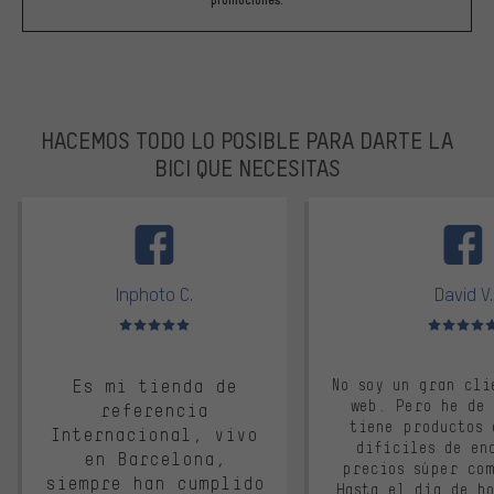
HACEMOS TODO LO POSIBLE PARA DARTE LA
BICI QUE NECESITAS
facebook
Inphoto C.
David V.
Valoración media: 5 de 5
Valoración m
Es mi tienda de
No soy un gran cli
web. Pero he de
referencia
tiene productos 
Internacional, vivo
difíciles de en
en Barcelona,
precios súper co
siempre han cumplido
Hasta el día de ho