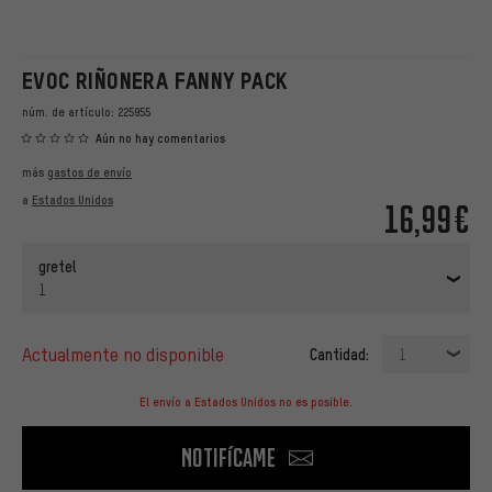
EVOC RIÑONERA FANNY PACK
núm. de artículo:
225955
Aún no hay comentarios
más
gastos de envío
a
Estados Unidos
16,99€
gretel
1
actualmente no disponible
Cantidad:
1
El envío a Estados Unidos no es posible.
Notifícame