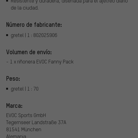
Resistente y duradera, diseñada para el ajetreo diario
de la ciudad.
Número de fabricante:
gretel | 1 : 802025906
Volumen de envío:
- 1 x riñonera EVOC Fanny Pack
Peso:
gretel | 1 : 70
Marca:
EVOC Sports GmbH
Tegernseer Landstraße 37A
81541 München
Alemania