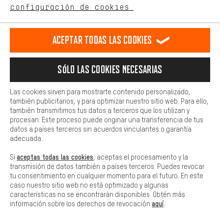
ES
EN
DE
FR
comportamiento de compra.
español
english
Deutsch
français
configuración de cookies.
Más confort
Haga que su experiencia de compra sea más cómoda. Con las
RESCINDIR EL CONTRATO
Comunidad de Aquisgrán
Programa de afiliados
Aceptar todas las cookies
cookies de comodidad, creamos enlaces a plataformas de redes
sociales. Esto nos permite proporcionarle más contenido e
Aviso Legal
Protección de datos
Condiciones Generales
información útiles. Además, tiene la opción de utilizar servicios
Sólo las cookies necesarias
adicionales que le ayudarán a encontrar los productos adecuados.
Plataforma de reportes
Reciclaje de baterias
Por ejemplo, ofrecemos una función de chat para responder a las
preguntas de forma rápida y sencilla.
Configuración de las cookies
Ajusta el contraste
Las cookies sirven para mostrarte contenido personalizado,
también publicitarios, y para optimizar nuestro sitio web. Para ello,
Básica
Todos los precios indicados son en euros e sin MwSt, más
también transmitimos tus datos a terceros que los utilizan y
Las cookies básicas aseguran que puedas usar nuestro sitio web.
procesan. Este proceso puede originar una transferencia de tus
gastos de envío
Estados Unidos
a
.
datos a países terceros sin acuerdos vinculantes o garantía
adecuada.
aceptas todas las cookies
Si
, aceptas el procesamiento y la
transmisión de datos también a países terceros. Puedes revocar
tu consentimiento en cualquier momento para el futuro. En este
caso nuestro sitio web no está optimizado y algunas
características no se encontrarán disponibles. Obtén más
aquí
información sobre los derechos de revocación
.