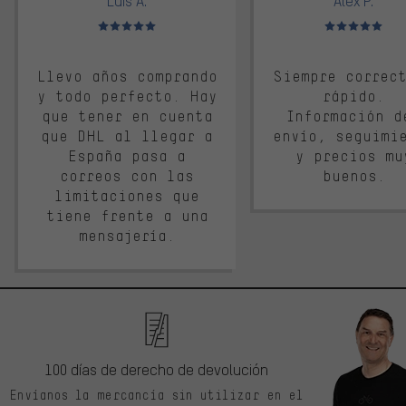
Luis A.
Alex P.
Valoración media: 5 de 5
Valoración media: 
Llevo años comprando
Siempre correc
y todo perfecto. Hay
rápido.
que tener en cuenta
Información d
que DHL al llegar a
envío, seguimi
España pasa a
y precios mu
correos con las
buenos.
limitaciones que
tiene frente a una
mensajería.
100 días de derecho de devolución
Envíanos la mercancía sin utilizar en el