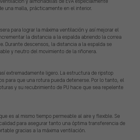
 ventilación y almohadillas de EVA especialmente
e una malla, prácticamente en el interior.
asera para lograr la máxima ventilación y así mejorar el
ncrementar la distancia a la espalda abriendo la correa
re. Durante descensos, la distancia a la espalda se
ble y neutro del movimiento de la riñonera.
 así extremadamente ligero. La estructura de ripstop
tos para que una rotura pueda detenerse. Por lo tanto, el
roturas y su recubrimiento de PU hace que sea repelente
ue es al mismo tiempo permeable al aire y flexible. Se
a calidad para asegurar tanto una óptima transferencia de
table gracias a la máxima ventilación.