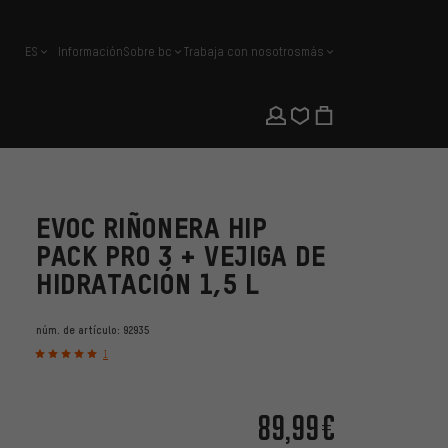
ES
Información
Sobre bc
Trabaja con nosotros
más
español
EVOC RIÑONERA HIP
PACK PRO 3 + VEJIGA DE
HIDRATACIÓN 1,5 L
núm. de artículo:
92935
1
89,99€