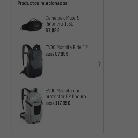
Productos relacionados
Camelbak Mule 5
EVOC M
Riñonera 1,5L
Hidrat
Ultra 
61,99€
85,99
Aqua 1
EVOC Mochila Ride 12
EVOC M
67,99€
DESDE
hidrat
+ bols
89,99
AEVOR
Bando
EVOC Mochila con
1
DESDE
protector FR Enduro
117,99€
DESDE