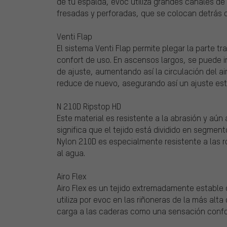
de tu espalda, evoc utiliza grandes canales de
fresadas y perforadas, que se colocan detrás d
Venti Flap
El sistema Venti Flap permite plegar la parte tr
confort de uso. En ascensos largos, se puede i
de ajuste, aumentando así la circulación del ai
reduce de nuevo, asegurando así un ajuste esta
N 210D Ripstop HD
Este material es resistente a la abrasión y aún
significa que el tejido está dividido en segmen
Nylon 210D es especialmente resistente a las 
al agua.
Airo Flex
Airo Flex es un tejido extremadamente estable q
utiliza por evoc en las riñoneras de la más alt
carga a las caderas como una sensación confor