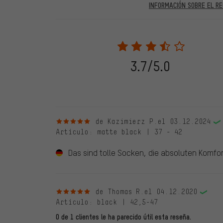
INFORMACIÓN SOBRE EL RE
En las evaluaciones publicadas se encuentran anteriores 
2022 solo se publicarán evaluaciones verificadas, lo q
Solo desbloqueamos la evaluación después de comprob
verificadas llevan una marca verde, que se aplica a tod
28. 05. 2022. Se incluyeron también evaluaciones anter
3.7/5.0
evaluado en nuestra tienda. Estos comentarios no llev
debidamente.
5 de 5 estrellas
de Kazimierz P.
el 03.12.2024
Artículo
: matte black | 37 - 42
Das sind tolle Socken, die absoluten Komfor
5 de 5 estrellas
de Thomas R.
el 04.12.2020
Artículo
: black | 42,5-47
0 de 1 clientes le ha parecido útil esta reseña.