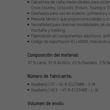
Calcetines de caña media ideales para ciclism
Cross Country, Ciclocrós, Enduro, Touring & Tr
Diseñados para uso en invierno, primavera y 
Material térmico que proporciona calidez y con
Versatilidad para diversas modalidades de c
montaña y trekking.
Fabricación sin componentes eléctricos, enfo
Código de exportación 61149000, indicando su
Composición del material:
37 % Lana, 37 % Acrílico, 23 % Elastano, 3 % N
Número de fabricante:
blueberry | 37 - 42: R-E1234BB - S-M
blueberry | 42.5 - 47: R-E1234BB - L-XL
Volumen de envío: