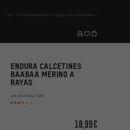
ES
Información
Sobre bc
Trabaja con nosotros
más
español
ENDURA CALCETINES
BAABAA MERINO A
RAYAS
núm. de artículo:
72223
3
10,99€