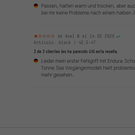
Passen, halten warm und trocken, aber auc
bei mir keine Probleme nach einem halben J
1 de 5 estrellas
de Axel N.
el 14.05.2020
Artículo
: black | 42,5-47
3 de 3 clientes les ha parecido útil esta reseña.
Leider mein erster Fehlgriff mit Endura: Sch
Tonne. Das Vorgängermodell hielt problemlo
mehr gesehen...