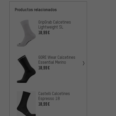
Productos relacionados
GripGrab Calcetines
Endura
Lightweight SL
SL II
10,99€
8,99€
bc ori
GORE Wear Calcetines
para b
Essential Merino
2023
5,99€
10,99€
Castelli Calcetines
Endura
Espresso 18
Coolm
10,99€
de 3 p
1
DESDE