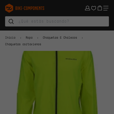
Saltar a la navegación principal
Saltar a la navegación de categorías
Saltar al contenido
Saltar a marcas y al boletín
Saltar al pie de página
bike-components.de Página de inicio
Inicio
Ropa
Chaquetas & Chalecos
Chaquetas cortavienos