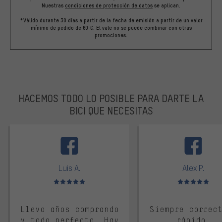
Nuestras
condiciones de protección de datos
se aplican.
*Válido durante 30 días a partir de la fecha de emisión a partir de un valor
mínimo de pedido de 60 €. El vale no se puede combinar con otras
promociones.
HACEMOS TODO LO POSIBLE PARA DARTE LA
BICI QUE NECESITAS
facebook
Luis A.
Alex P.
Valoración media: 5 de 5
Valoración media: 
Llevo años comprando
Siempre correc
y todo perfecto. Hay
rápido.