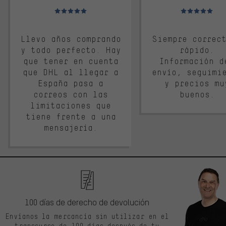
Valoración media: 5 de 5
Valoración media: 
Llevo años comprando
Siempre correc
y todo perfecto. Hay
rápido.
que tener en cuenta
Información d
que DHL al llegar a
envío, seguimi
España pasa a
y precios mu
correos con las
buenos.
limitaciones que
tiene frente a una
mensajería.
100 días de derecho de devolución
Envíanos la mercancía sin utilizar en el
transcurso de 100 días después de tu