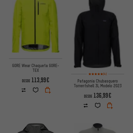
GORE Wear Chaqueta GORE-
TEX
Valoración media: 5 de 5 basa
(4)
113,99€
Patagonia Chubasquero
DESDE
Torrentshell 3L Modelo 2023
136,99€
DESDE