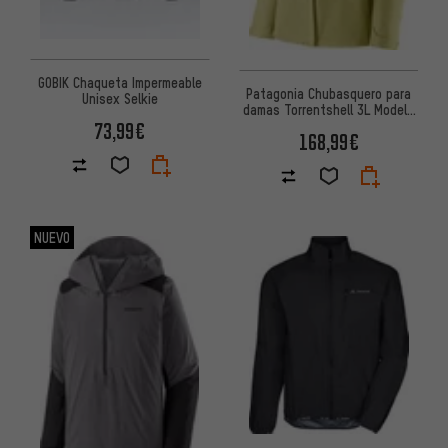
GOBIK Chaqueta Impermeable
Patagonia Chubasquero para
Unisex Selkie
damas Torrentshell 3L Modelo
2023
73,99€
168,99€
NUEVO