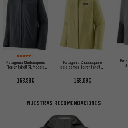
Valoración media: 5 de 5 basada en 4 reseñas
(4)
Pata
Patagonia Chubasquero
Patagonia Chubasquero
D
Torrentshell 3L Modelo
para damas Torrentshell 3L
2023
Modelo 2023
168,99€
168,99€
NUESTRAS RECOMENDACIONES