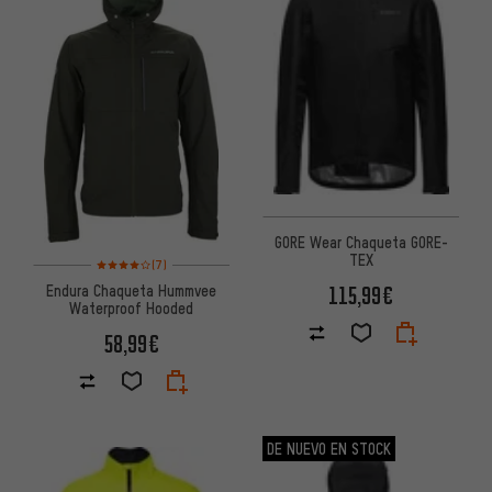
GORE Wear Chaqueta GORE-
TEX
Valoración media: 4 de 5 basada en 7 reseñas
(7)
115,99€
Endura Chaqueta Hummvee
Waterproof Hooded
58,99€
DE NUEVO EN STOCK