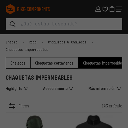
Saltar a la navegación principal
Saltar a la navegación de categorías
Saltar al contenido
Saltar a marcas y al boletín
Saltar al pie de página
bike-components.de Página de inicio
Inicio
Ropa
Chaquetas & Chalecos
Chaquetas impermeables
Chalecos
Chaquetas cortavienos
Chaquetas impermeables
CHAQUETAS IMPERMEABLES
Highlights
Asesoramiento
Más información
Filtros
143 artículo
ARTÍCULOS