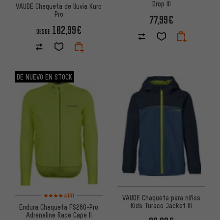
Drop III
VAUDE Chaqueta de lluvia Kuro
Pro
77,99€
102,99€
DESDE
DE NUEVO EN STOCK
Valoración media: 4 de 5 basada en 4 reseñas
(4)
VAUDE Chaqueta para niños
Kids Turaco Jacket III
Endura Chaqueta FS260-Pro
Adrenaline Race Cape II