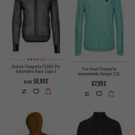
Valoración media: 4 de 5 basada en 4 reseñas
(4)
Endura Chaqueta FS260-Pro
Fox Head Chaqueta
Adrenaline Race Cape II
impermeable Ranger 2.5L
58,99€
67,99€
DESDE