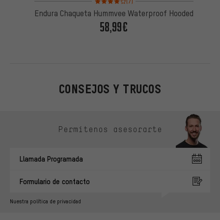
(7)
Endura Chaqueta Hummvee Waterproof Hooded
58,99€
CONSEJOS Y TRUCOS
Omitir opciones de contacto
Permítenos asesorarte
Llamada Programada
Formulario de contacto
Nuestra política de privacidad