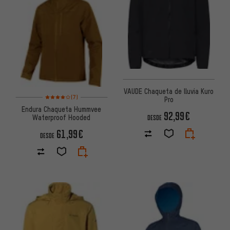
VAUDE Chaqueta de lluvia Kuro
Valoración media: 4 de 5 basada en 7 reseñas
(7)
Pro
Endura Chaqueta Hummvee
92,99€
Waterproof Hooded
DESDE
61,99€
DESDE