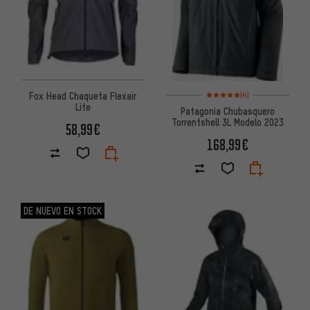
Valoración media: 5 de 5 basa
Fox Head Chaqueta Flexair
(4)
Lite
Patagonia Chubasquero
Torrentshell 3L Modelo 2023
58,99€
168,99€
DE NUEVO EN STOCK