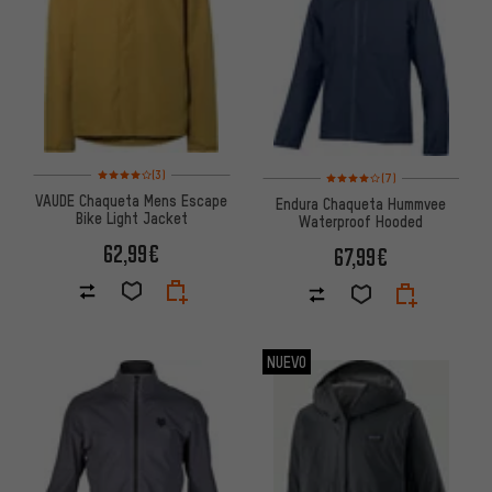
Valoración media: 4 de 5 basada en 3 reseñas
Valoración media: 4 de 5 basa
(3)
(7)
VAUDE Chaqueta Mens Escape
Endura Chaqueta Hummvee
Bike Light Jacket
Waterproof Hooded
62,99€
67,99€
NUEVO