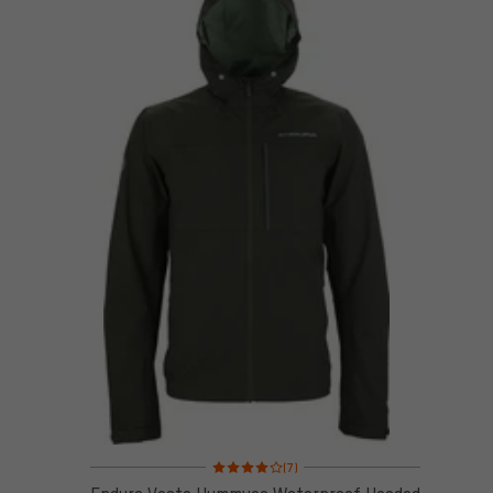
Note moyenne : 4 sur 5 d'après 7 avis
(7)