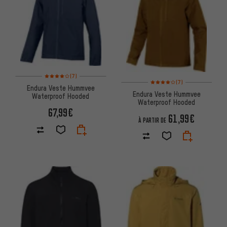
Note moyenne : 4 sur 5 d'après 7 avis
(7)
Note moyenne : 4 sur 5 d'après
(7)
Endura Veste Hummvee
Endura Veste Hummvee
Waterproof Hooded
Waterproof Hooded
67,99€
61,99€
À PARTIR DE