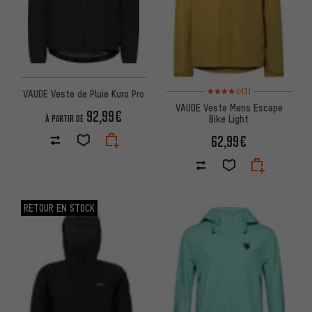
Note moyenne : 4 sur 5 d'après
(3)
VAUDE Veste de Pluie Kuro Pro
VAUDE Veste Mens Escape
92,99€
Bike Light
À PARTIR DE
62,99€
RETOUR EN STOCK