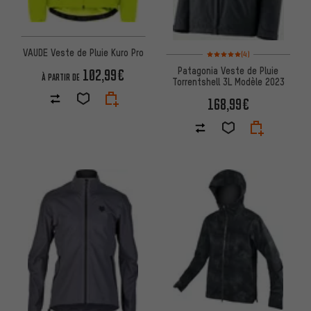
VAUDE Veste de Pluie Kuro Pro
Note moyenne : 5 sur 5 d'après
(4)
Patagonia Veste de Pluie
102,99€
À PARTIR DE
Torrentshell 3L Modèle 2023
168,99€