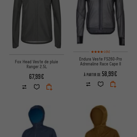
Note moyenne : 4 sur 5 d'après
(4)
Endura Veste FS260-Pro
Fox Head Veste de pluie
Adrenaline Race Cape II
Ranger 2.5L
58,99€
67,99€
À PARTIR DE