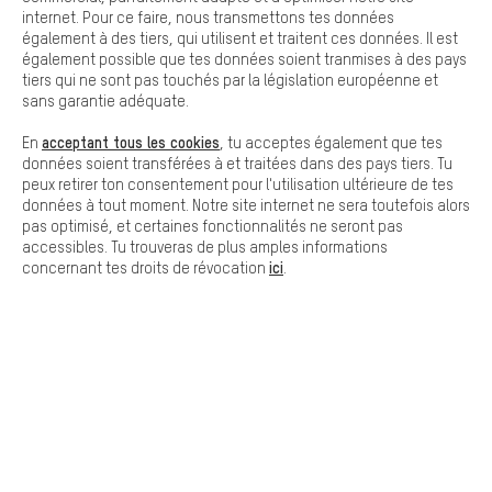
Cookies de base
internet. Pour ce faire, nous transmettons tes données
Les cookies de base garantissent que tu puisses utiliser les
également à des tiers, qui utilisent et traitent ces données. Il est
fonctions de notre site web.
également possible que tes données soient tranmises à des pays
tiers qui ne sont pas touchés par la législation européenne et
sans garantie adéquate.
LIVRAISON RAPIDE
acceptant tous les cookies
En
, tu acceptes également que tes
données soient transférées à et traitées dans des pays tiers. Tu
peux retirer ton consentement pour l'utilisation ultérieure de tes
données à tout moment. Notre site internet ne sera toutefois alors
pas optimisé, et certaines fonctionnalités ne seront pas
accessibles. Tu trouveras de plus amples informations
ici
concernant tes droits de révocation
.
Laisse-toi conseiller
Rappel Programmé
Formulaire de contact
Notre politique en matière de protection de la vie privée
Langue"