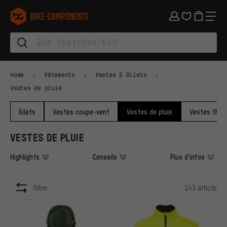
Aller à la navigation principale
Aller à la navigation des catégories
Aller au contenu
Aller aux marques et à la newsletter
Aller au pied de page
bike-components.de Page d'accueil
Home
Vêtements
Vestes & Gilets
Vestes de pluie
Gilets
Vestes coupe-vent
Vestes de pluie
Vestes ther
VESTES DE PLUIE
Highlights
Conseils
Plus d'infos
filtre
143 article
ARTICLES