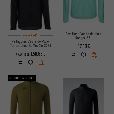
Fox Head Veste de pluie
Note moyenne : 5 sur 5 d'après 4 avis
(4)
Ranger 2.5L
Patagonia Veste de Pluie
67,99€
Torrentshell 3L Modèle 2023
159,99€
À PARTIR DE
RETOUR EN STOCK