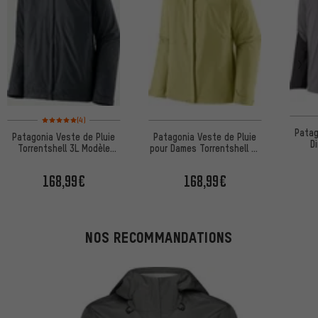
Note moyenne : 5 sur 5 d'après 4 avis
(4)
Patag
Patagonia Veste de Pluie
Patagonia Veste de Pluie
D
Torrentshell 3L Modèle
pour Dames Torrentshell 3L
2023
Modèle 2023
168,99€
168,99€
NOS RECOMMANDATIONS