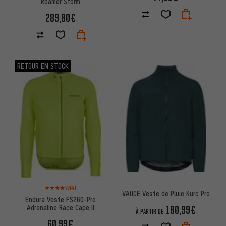
Roamer Storm
289,00€
RETOUR EN STOCK
Note moyenne : 4 sur 5 d'après 4 avis
(4)
VAUDE Veste de Pluie Kuro Pro
Endura Veste FS260-Pro
100,99€
Adrenaline Race Cape II
À PARTIR DE
60,99€