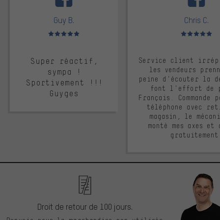
Guy B.
Chris C.
Note moyenne : 5 sur 5
Note moyenne : 
Super réactif,
Service client irrép
les vendeurs pren
sympa !
peine d'écouter la d
Sportivement !!!
font l'effort de 
Guyges
Français. Commande p
téléphone avec ret
magasin, le mécan
monté mes axes et 
gratuitement
Droit de retour de 100 jours.