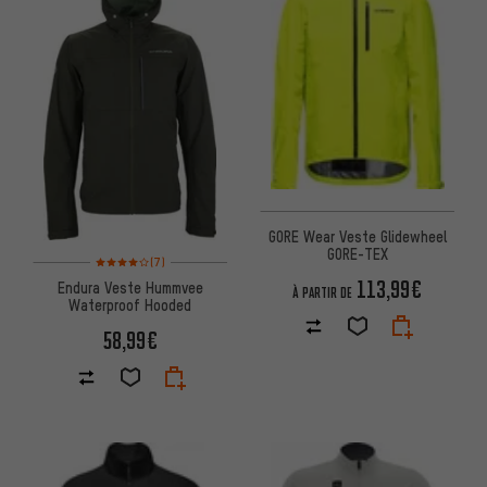
GORE Wear Veste Glidewheel
GORE-TEX
Note moyenne : 4 sur 5 d'après 7 avis
(7)
113,99€
Endura Veste Hummvee
À PARTIR DE
Waterproof Hooded
58,99€