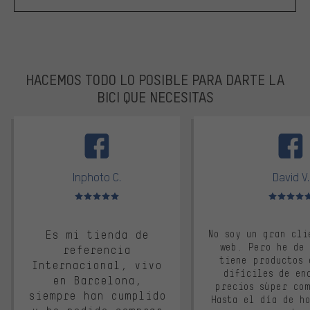
HACEMOS TODO LO POSIBLE PARA DARTE LA
BICI QUE NECESITAS
facebook
Inphoto C.
David V.
Valoración media: 5 de 5
Valoración m
Es mi tienda de
No soy un gran cli
web. Pero he de
referencia
tiene productos 
Internacional, vivo
difíciles de en
en Barcelona,
precios súper co
siempre han cumplido
Hasta el día de ho