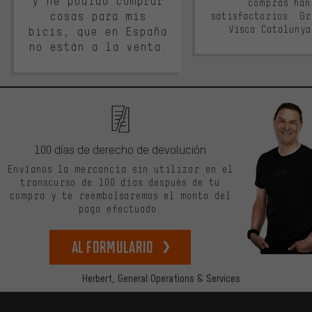
y he podido comprar
compras han
cosas para mis
satisfactorios. G
Visca Cataluny
bicis, que en España
no están a la venta.
100 días de derecho de devolución
Envíanos la mercancía sin utilizar en el
transcurso de 100 días después de tu
compra y te reembolsaremos el monto del
pago efectuado.
Al formulario
Herbert,
General Operations & Services