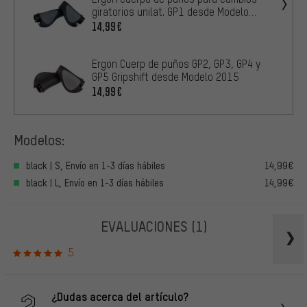
giratorios unilat. GP1 desde Modelo
2015
14,99€
Ergon Cuerp de puños GP2, GP3, GP4 y
GP5 Gripshift desde Modelo 2015
14,99€
Modelos:
black | S, Envío en 1-3 días hábiles
14,99€
black | L, Envío en 1-3 días hábiles
14,99€
EVALUACIONES
(1)
5
¿Dudas acerca del artículo?