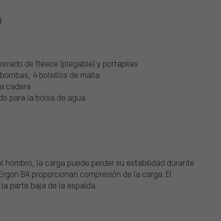
g
forrado de fleece (plegable) y portapilas
 bombas, 4 bolsillos de malla
la cadera
do para la bolsa de agua
l hombro, la carga puede perder su estabilidad durante
e Ergon BA proporcionan compresión de la carga. El
la parte baja de la espalda.