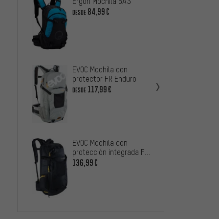
Ergon Mochila BA3
deuter
14+3
84,99€
DESDE
68,99
EVOC M
EVOC Mochila con
6
DESDE
protector FR Enduro
117,99€
DESDE
EVOC M
EVOC Mochila con
5
DESDE
protección integrada FR
Trail Blackline
136,99€