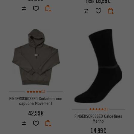
10,99€
DESDE
Valoración media: 5 de 5 basada en 1 reseñas
(1)
FINGERSCROSSED Sudadera con
capucha Movement
Valoración media: 5 de 5 basa
(1)
42,99€
FINGERSCROSSED Calcetines
Merino
14,99€