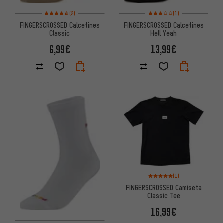
Valoración media: 4,5 de 5 basada en 2 reseñas
Valoración media: 3 de 5 basa
(2)
(1)
FINGERSCROSSED Calcetines
FINGERSCROSSED Calcetines
Classic
Hell Yeah
6,99€
13,99€
Valoración media: 5 de 5 basa
(1)
FINGERSCROSSED Camiseta
Classic Tee
16,99€