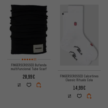
Valoración media: 5 de 5 basada en 2 reseñas
(2)
FINGERSCROSSED Bufanda
multifuncional Tube Scarf
20,99€
FINGERSCROSSED Calcetines
Classic Rituals Cola
14,99€