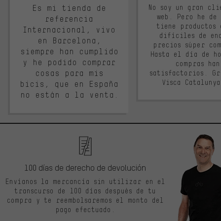
Es mi tienda de
No soy un gran cli
web. Pero he de
referencia
tiene productos 
Internacional, vivo
difíciles de en
en Barcelona,
precios súper co
siempre han cumplido
Hasta el día de ho
y he podido comprar
compras han
cosas para mis
satisfactorios. G
Visca Cataluny
bicis, que en España
no están a la venta.
100 días de derecho de devolución
Envíanos la mercancía sin utilizar en el
transcurso de 100 días después de tu
compra y te reembolsaremos el monto del
pago efectuado.