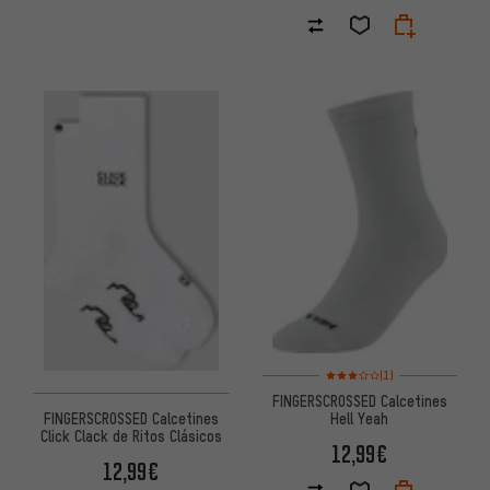
Valoración media: 3 de 5 basa
(1)
FINGERSCROSSED Calcetines
FINGERSCROSSED Calcetines
Hell Yeah
Click Clack de Ritos Clásicos
12,99€
12,99€