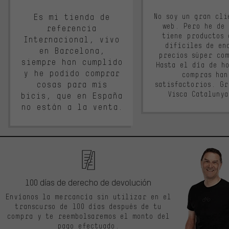
Es mi tienda de
No soy un gran cli
web. Pero he de
referencia
tiene productos 
Internacional, vivo
difíciles de en
en Barcelona,
precios súper co
siempre han cumplido
Hasta el día de ho
y he podido comprar
compras han
cosas para mis
satisfactorios. G
Visca Cataluny
bicis, que en España
no están a la venta.
100 días de derecho de devolución
Envíanos la mercancía sin utilizar en el
transcurso de 100 días después de tu
compra y te reembolsaremos el monto del
pago efectuado.