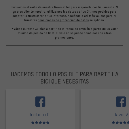
Evaluamos el éxito de nuestra Newsletter para mejorarla continuamente. Si
ya eres cliente nuestro, utilizamos los datos de tus últimos pedidos para
adaptar la Newsletter a tus intereses, haciéndola así más valiosa para ti.
Nuestras
condiciones de protección de datos
se aplican.
*Válido durante 30 días a partir de la fecha de emisión a partir de un valor
mínimo de pedido de 60 €. El vale no se puede combinar con otras
promociones.
HACEMOS TODO LO POSIBLE PARA DARTE LA
BICI QUE NECESITAS
facebook
Inphoto C.
David V.
Valoración media: 5 de 5
Valoración m