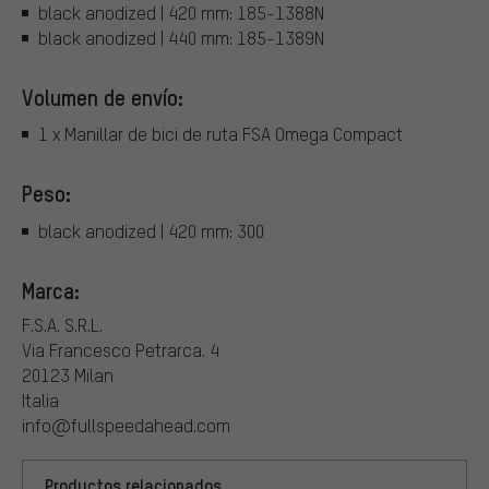
black anodized | 420 mm: 185-1388N
black anodized | 440 mm: 185-1389N
Volumen de envío:
1 x Manillar de bici de ruta FSA Omega Compact
Peso:
black anodized | 420 mm: 300
Marca:
F.S.A. S.R.L.
Via Francesco Petrarca. 4
20123 Milan
Italia
info@fullspeedahead.com
Productos relacionados