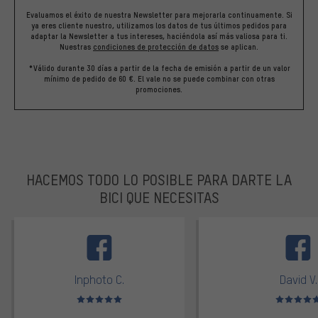
Evaluamos el éxito de nuestra Newsletter para mejorarla continuamente. Si
ya eres cliente nuestro, utilizamos los datos de tus últimos pedidos para
adaptar la Newsletter a tus intereses, haciéndola así más valiosa para ti.
Nuestras
condiciones de protección de datos
se aplican.
*Válido durante 30 días a partir de la fecha de emisión a partir de un valor
mínimo de pedido de 60 €. El vale no se puede combinar con otras
promociones.
HACEMOS TODO LO POSIBLE PARA DARTE LA
BICI QUE NECESITAS
facebook
Inphoto C.
David V.
Valoración media: 5 de 5
Valoración m