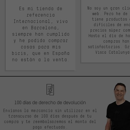
Es mi tienda de
No soy un gran cli
web. Pero he de
referencia
tiene productos 
Internacional, vivo
difíciles de en
en Barcelona,
precios súper co
siempre han cumplido
Hasta el día de ho
y he podido comprar
compras han
cosas para mis
satisfactorios. G
Visca Cataluny
bicis, que en España
no están a la venta.
100 días de derecho de devolución
Envíanos la mercancía sin utilizar en el
transcurso de 100 días después de tu
compra y te reembolsaremos el monto del
pago efectuado.