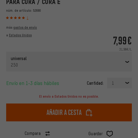
PARA CURA / CURA E
núm. de artículo:
52690
1
más
gastos de envío
a
Estados Unidos
7,99€
31,96€/L
universal
250
Envío en 1-3 días hábiles
Cantidad:
1
El envío a Estados Unidos no es posible.
Añadir a cesta
Compara
Guardar