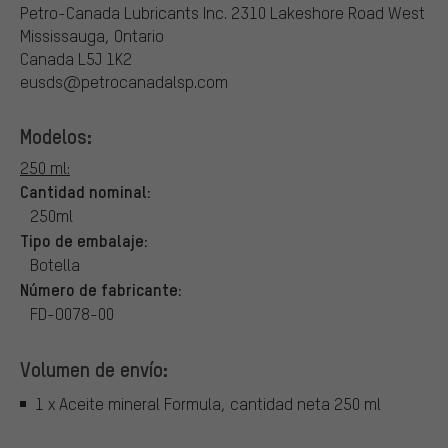
Petro-Canada Lubricants Inc.
2310 Lakeshore Road West
Mississauga, Ontario
Canada L5J 1K2
eusds@petrocanadalsp.com
Modelos:
250 ml:
Cantidad nominal:
250ml
Tipo de embalaje:
Botella
Número de fabricante:
FD-O078-00
Volumen de envío:
1 x Aceite mineral Formula, cantidad neta 250 ml