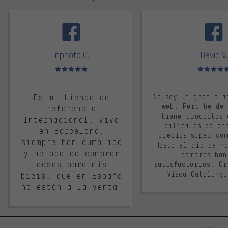
facebook
Inphoto C.
David V.
Valoración media: 5 de 5
Valoración m
Es mi tienda de
No soy un gran cli
web. Pero he de
referencia
tiene productos 
Internacional, vivo
difíciles de en
en Barcelona,
precios súper co
siempre han cumplido
Hasta el día de ho
y he podido comprar
compras han
cosas para mis
satisfactorios. G
Visca Cataluny
bicis, que en España
no están a la venta.