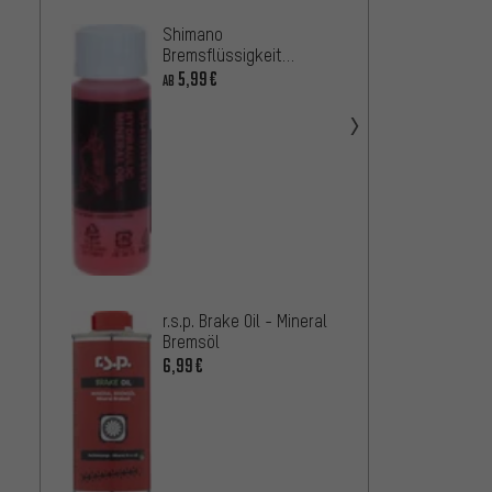
Shimano
Shima
Bremsflüssigkeit
Bremsf
Mineralöl
5,99€
Minera
22,99
AB
Campa
Bremsf
Minera
6,99€
r.s.p. Brake Oil - Mineral
Bremsöl
6,99€