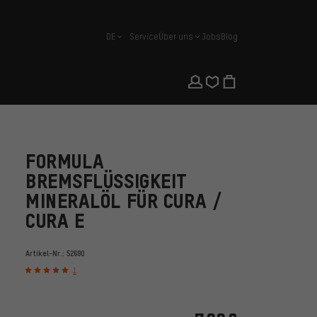
DE
Service
Über uns
Jobs
Blog
Deutsch
FORMULA
BREMSFLÜSSIGKEIT
MINERALÖL FÜR CURA /
CURA E
Artikel-Nr.:
52690
1