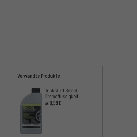
Verwandte Produkte
Trickstuff Bionol
TRP Br
Bremsflüssigkeit
Minera
8,99€
6,9
AB
AB