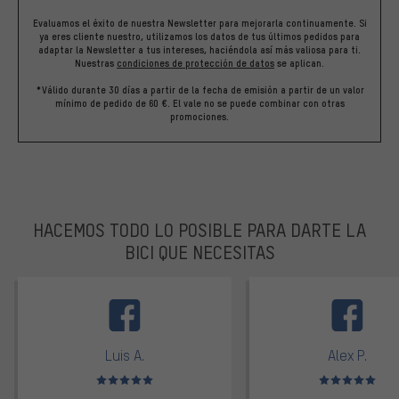
Evaluamos el éxito de nuestra Newsletter para mejorarla continuamente. Si
ya eres cliente nuestro, utilizamos los datos de tus últimos pedidos para
adaptar la Newsletter a tus intereses, haciéndola así más valiosa para ti.
Nuestras
condiciones de protección de datos
se aplican.
*Válido durante 30 días a partir de la fecha de emisión a partir de un valor
mínimo de pedido de 60 €. El vale no se puede combinar con otras
promociones.
HACEMOS TODO LO POSIBLE PARA DARTE LA
BICI QUE NECESITAS
facebook
Luis A.
Alex P.
Valoración media: 5 de 5
Valoración media: 