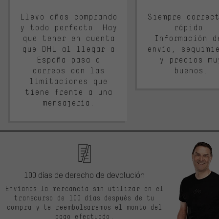
Llevo años comprando
Siempre correc
y todo perfecto. Hay
rápido.
que tener en cuenta
Información d
que DHL al llegar a
envío, seguimi
España pasa a
y precios mu
correos con las
buenos.
limitaciones que
tiene frente a una
mensajería.
100 días de derecho de devolución
Envíanos la mercancía sin utilizar en el
transcurso de 100 días después de tu
compra y te reembolsaremos el monto del
pago efectuado.