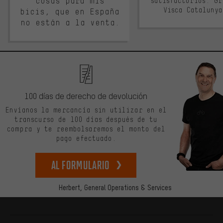
cosas para mis
satisfactorios. G
Visca Cataluny
bicis, que en España
no están a la venta.
100 días de derecho de devolución
Envíanos la mercancía sin utilizar en el
transcurso de 100 días después de tu
compra y te reembolsaremos el monto del
pago efectuado.
Al formulario
Herbert,
General Operations & Services
Más información