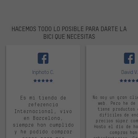
HACEMOS TODO LO POSIBLE PARA DARTE LA
BICI QUE NECESITAS
facebook
Inphoto C.
David V.
Valoración media: 5 de 5
Valoración m
Es mi tienda de
No soy un gran cli
web. Pero he de
referencia
tiene productos 
Internacional, vivo
difíciles de en
en Barcelona,
precios súper co
siempre han cumplido
Hasta el día de ho
y he podido comprar
compras han