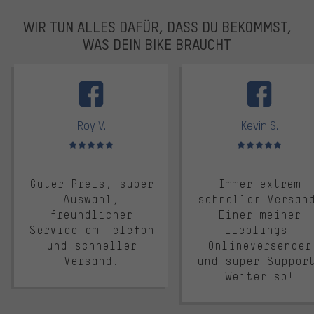
WIR TUN ALLES DAFÜR, DASS DU BEKOMMST,
WAS DEIN BIKE BRAUCHT
facebook
Roy V.
Kevin S.
Bewertungen: 5 von 5
Bewertungen: 5 von 5
Guter Preis, super
Immer extrem
Auswahl,
schneller Versan
freundlicher
Einer meiner
Service am Telefon
Lieblings-
und schneller
Onlineversender
Versand.
und super Suppor
Weiter so!