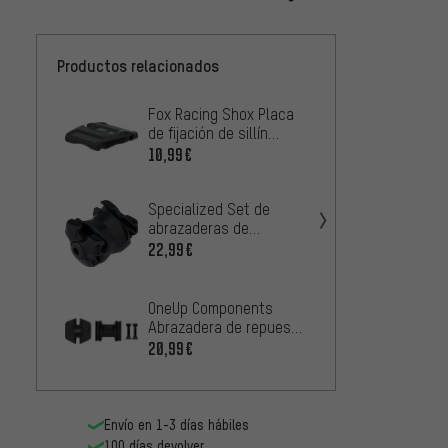
Productos relacionados
Fox Racing Shox Placa
Ritche
de fijación de sillín
repues
superior para Transfer
sillín 
10,99€
18,99
desde Modelo 2021
Specialized Set de
Fox Ra
abrazaderas de
Tornil
repuesto para tijas de
22,99€
para ti
18,99
sillín
Transf
model
e*thir
OneUp Components
fijació
Abrazadera de repuesto
Infini
Dropper Post
16,99
20,99€
Envío en 1-3 días hábiles
100 días devolver