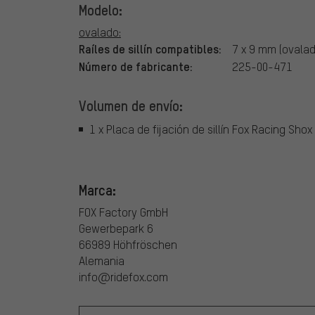
Modelo:
ovalado:
Raíles de sillín compatibles:
7 x 9 mm (ovalad
Número de fabricante:
225-00-471
Volumen de envío:
1 x Placa de fijación de sillín Fox Racing Shox
Marca:
FOX Factory GmbH
Gewerbepark 6
66989 Höhfröschen
Alemania
info@ridefox.com