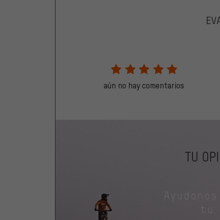
EV
aún no hay comentarios
TU OP
Ayudanos
tu