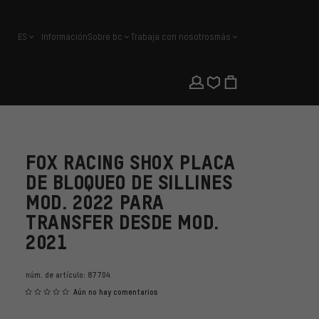
ES
Información
Sobre bc
Trabaja con nosotros
más
español
FOX RACING SHOX PLACA
DE BLOQUEO DE SILLINES
MOD. 2022 PARA
TRANSFER DESDE MOD.
2021
núm. de artículo:
87704
Aún no hay comentarios