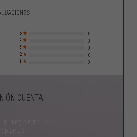
ALUACIONES
5
0
4
0
3
0
2
0
1
0
INIÓN CUENTA
 a mejorar con
 opinión.