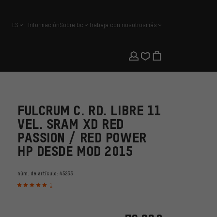
ES
Información
Sobre bc
Trabaja con nosotros
más
español
FULCRUM C. RD. LIBRE 11
VEL. SRAM XD RED
PASSION / RED POWER
HP DESDE MOD 2015
núm. de artículo:
45233
1