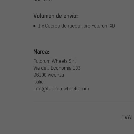
Volumen de envío:
1 x Cuerpo de rueda libre Fulcrum XD
Marca:
Fulcrum Wheels S.r.l.
Via dell' Economia 103
36100 Vicenza
Italia
info@fulcrumwheels.com
EVA