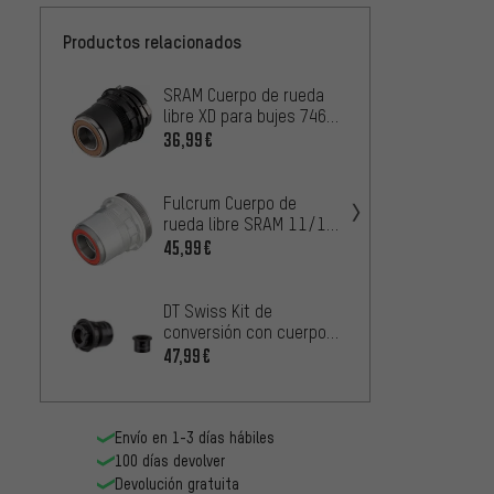
Productos relacionados
SRAM Cuerpo de rueda
Fulcr
libre XD para bujes 746
rueda
/ 716
veloc
36,99€
42,99
Model
Fulcrum Cuerpo de
DT Swi
rueda libre SRAM 11/12
conver
velocidades Road
45,99€
traser
2
DESDE
Fulcr
DT Swiss Kit de
libre 
conversión con cuerpo
/ Red
libre SRAM XD Pawl Drive
54,99
47,99€
Mod. 
System®
Envío en 1-3 días hábiles
100 días devolver
Devolución gratuita