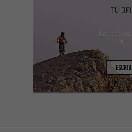
TU OP
Ayudanos
tu
escrib