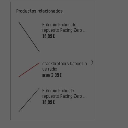
Productos relacionados
Fulcrum Radios de
DT Swi
repuesto Racing Zero /
Compe
Racing 1 Modelo 2010-
Straig
10,99€
4
DESDE
2016
100 u
Sapim
Straig
100 p
33,99
crankbrothers Cabecilla
de radio
3,99€
DESDE
Sapim
Straig
Fulcrum Radio de
cabeci
1
DESDE
repuesto Racing Zero /
unida
Racing 1 modelo 2013-
10,99€
2016