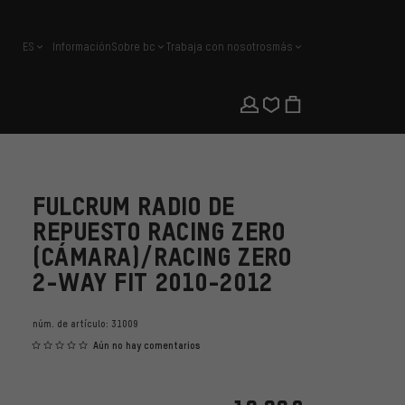
ES
Información
Sobre bc
Trabaja con nosotros
más
español
FULCRUM RADIO DE
REPUESTO RACING ZERO
(CÁMARA)/RACING ZERO
2-WAY FIT 2010-2012
núm. de artículo:
31009
Aún no hay comentarios