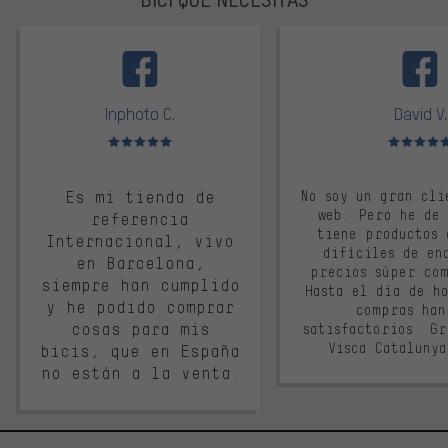
facebook
Inphoto C.
David V.
Valoración media: 5 de 5
Valoración m
Es mi tienda de
No soy un gran cli
web. Pero he de
referencia
tiene productos 
Internacional, vivo
difíciles de en
en Barcelona,
precios súper co
siempre han cumplido
Hasta el día de ho
y he podido comprar
compras han
cosas para mis
satisfactorios. G
Visca Cataluny
bicis, que en España
no están a la venta.