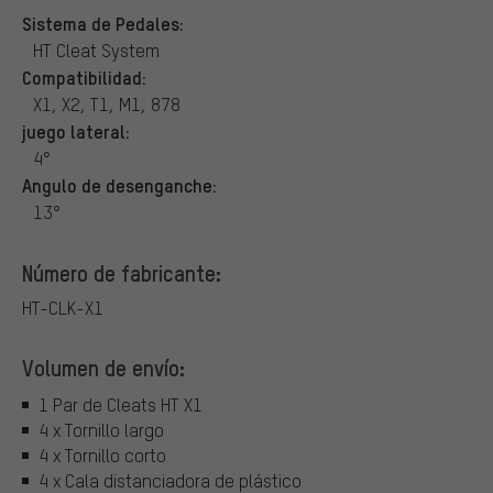
Sistema de Pedales:
HT Cleat System
Compatibilidad:
X1, X2, T1, M1, 878
juego lateral:
4°
Angulo de desenganche:
13°
Número de fabricante:
HT-CLK-X1
Volumen de envío:
1 Par de Cleats HT X1
4 x Tornillo largo
4 x Tornillo corto
4 x Cala distanciadora de plástico