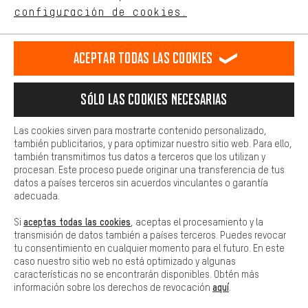
ES
EN
DE
FR
comportamiento de compra.
español
english
Deutsch
français
configuración de cookies.
Más confort
Haga que su experiencia de compra sea más cómoda. Con las
RESCINDIR EL CONTRATO
Comunidad de Aquisgrán
Programa de afiliados
Aceptar todas las cookies
cookies de comodidad, creamos enlaces a plataformas de redes
sociales. Esto nos permite proporcionarle más contenido e
Aviso Legal
Protección de datos
Condiciones Generales
información útiles. Además, tiene la opción de utilizar servicios
Sólo las cookies necesarias
adicionales que le ayudarán a encontrar los productos adecuados.
Plataforma de reportes
Reciclaje de baterias
Por ejemplo, ofrecemos una función de chat para responder a las
preguntas de forma rápida y sencilla.
Configuración de las cookies
Ajusta el contraste
Las cookies sirven para mostrarte contenido personalizado,
también publicitarios, y para optimizar nuestro sitio web. Para ello,
Básica
Todos los precios indicados son en euros e sin MwSt, más
también transmitimos tus datos a terceros que los utilizan y
Las cookies básicas aseguran que puedas usar nuestro sitio web.
procesan. Este proceso puede originar una transferencia de tus
gastos de envío
Estados Unidos
a
.
datos a países terceros sin acuerdos vinculantes o garantía
adecuada.
aceptas todas las cookies
Si
, aceptas el procesamiento y la
transmisión de datos también a países terceros. Puedes revocar
tu consentimiento en cualquier momento para el futuro. En este
caso nuestro sitio web no está optimizado y algunas
características no se encontrarán disponibles. Obtén más
aquí
información sobre los derechos de revocación
.