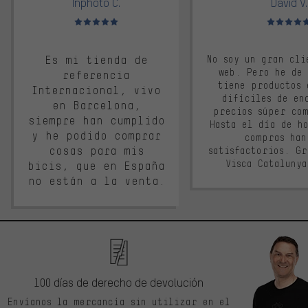
Inphoto C.
David V.
Valoración media: 5 de 5
Valoración m
Es mi tienda de
No soy un gran cli
web. Pero he de
referencia
tiene productos 
Internacional, vivo
difíciles de en
en Barcelona,
precios súper co
siempre han cumplido
Hasta el día de ho
y he podido comprar
compras han
cosas para mis
satisfactorios. G
Visca Cataluny
bicis, que en España
no están a la venta.
100 días de derecho de devolución
Envíanos la mercancía sin utilizar en el