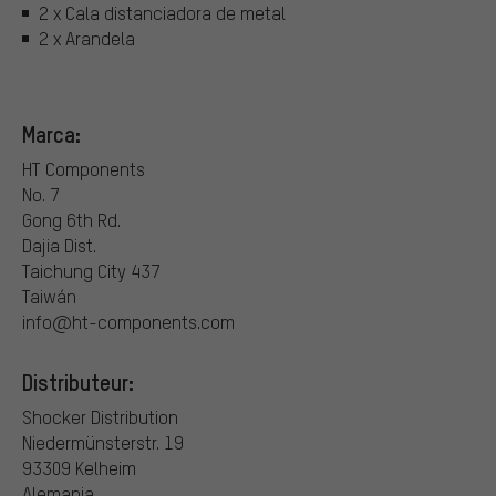
2 x Cala distanciadora de metal
2 x Arandela
Marca:
HT Components
No. 7
Gong 6th Rd.
Dajia Dist.
Taichung City 437
Taiwán
info@ht-components.com
Distributeur:
Shocker Distribution
Niedermünsterstr. 19
93309 Kelheim
Alemania