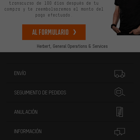
transcurso de 100 días después de tu
compra y te reembolsaremos el monto del
pago efectuado.
Al formulario
Herbert,
General Operations & Services
Más información
ENVÍO
SEGUIMIENTO DE PEDIDOS
ANULACIÓN
INFORMACIÓN