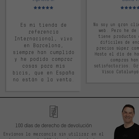
Valoración media: 5 de 5
Valoración m
Es mi tienda de
No soy un gran cli
web. Pero he de
referencia
tiene productos 
Internacional, vivo
difíciles de en
en Barcelona,
precios súper co
siempre han cumplido
Hasta el día de ho
y he podido comprar
compras han
cosas para mis
satisfactorios. G
Visca Cataluny
bicis, que en España
no están a la venta.
100 días de derecho de devolución
Envíanos la mercancía sin utilizar en el