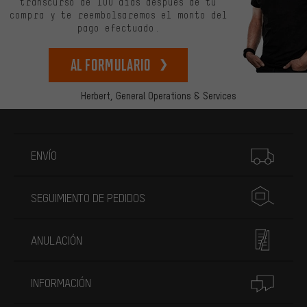
transcurso de 100 días después de tu
compra y te reembolsaremos el monto del
pago efectuado.
Al formulario
Herbert,
General Operations & Services
Más información
ENVÍO
SEGUIMIENTO DE PEDIDOS
ANULACIÓN
INFORMACIÓN