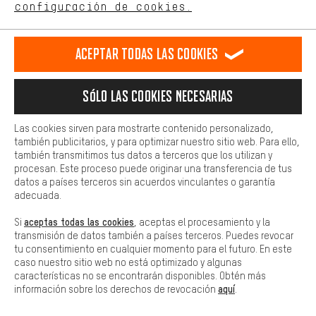
ES
EN
DE
FR
comportamiento de compra.
español
english
Deutsch
français
configuración de cookies.
Más confort
Haga que su experiencia de compra sea más cómoda. Con las
RESCINDIR EL CONTRATO
Comunidad de Aquisgrán
Programa de afiliados
Aceptar todas las cookies
cookies de comodidad, creamos enlaces a plataformas de redes
sociales. Esto nos permite proporcionarle más contenido e
Aviso Legal
Protección de datos
Condiciones Generales
información útiles. Además, tiene la opción de utilizar servicios
Sólo las cookies necesarias
adicionales que le ayudarán a encontrar los productos adecuados.
Plataforma de reportes
Reciclaje de baterias
Por ejemplo, ofrecemos una función de chat para responder a las
preguntas de forma rápida y sencilla.
Las cookies sirven para mostrarte contenido personalizado,
Configuración de las cookies
Ajusta el contraste
también publicitarios, y para optimizar nuestro sitio web. Para ello,
Básica
también transmitimos tus datos a terceros que los utilizan y
Todos los precios indicados son en euros e sin MwSt, más
Las cookies básicas aseguran que puedas usar nuestro sitio web.
procesan. Este proceso puede originar una transferencia de tus
gastos de envío
Estados Unidos
a
.
datos a países terceros sin acuerdos vinculantes o garantía
adecuada.
aceptas todas las cookies
Si
, aceptas el procesamiento y la
transmisión de datos también a países terceros. Puedes revocar
tu consentimiento en cualquier momento para el futuro. En este
caso nuestro sitio web no está optimizado y algunas
características no se encontrarán disponibles. Obtén más
aquí
información sobre los derechos de revocación
.