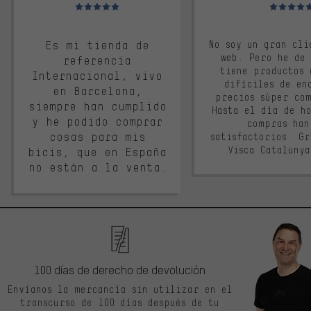
Valoración media: 5 de 5
Valoración m
Es mi tienda de
No soy un gran cli
web. Pero he de
referencia
tiene productos 
Internacional, vivo
difíciles de en
en Barcelona,
precios súper co
siempre han cumplido
Hasta el día de ho
y he podido comprar
compras han
cosas para mis
satisfactorios. G
Visca Cataluny
bicis, que en España
no están a la venta.
100 días de derecho de devolución
Envíanos la mercancía sin utilizar en el
transcurso de 100 días después de tu