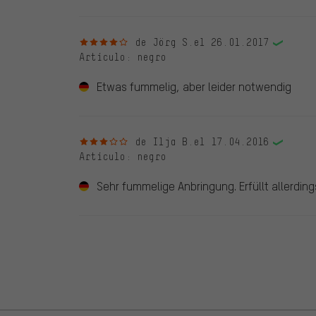
4 de 5 estrellas
de Jörg S.
el 26.01.2017
Artículo
: negro
Etwas fummelig, aber leider notwendig
3 de 5 estrellas
de Ilja B.
el 17.04.2016
Artículo
: negro
Sehr fummelige Anbringung. Erfüllt allerding