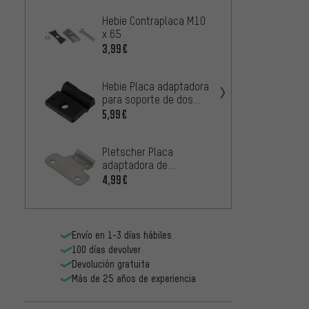
Hebie Contraplaca M10
SKS C
x 65
portae
guard
3,99€
5,99€
Hebie Placa adaptadora
SKS Sp
para soporte de dos
reflec
patas
5,99€
4,99€
Pletscher Placa
adaptadora de
18/40mm para
4,99€
soportes de
aparcamiento
Envío en 1-3 días hábiles
100 días devolver
tubus
Devolución gratuita
lámpar
Más de 25 años de experiencia
Expedi
2,99€
Big Ap