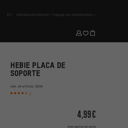
ES
Información
Sobre bc
Trabaja con nosotros
más
español
HEBIE PLACA DE
SOPORTE
núm. de artículo:
25324
3
4,99€
más
gastos de envío