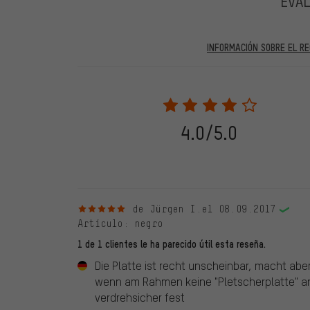
EVA
INFORMACIÓN SOBRE EL RE
En las evaluaciones publicadas se encuentran anteriores 
2022 solo se publicarán evaluaciones verificadas, lo q
Solo desbloqueamos la evaluación después de comprob
verificadas llevan una marca verde, que se aplica a tod
28. 05. 2022. Se incluyeron también evaluaciones anter
4.0/5.0
evaluado en nuestra tienda. Estos comentarios no llev
debidamente.
5 de 5 estrellas
de Jürgen I.
el 08.09.2017
Artículo
: negro
1 de 1 clientes le ha parecido útil esta reseña.
Die Platte ist recht unscheinbar, macht ab
wenn am Rahmen keine "Pletscherplatte" ang
verdrehsicher fest