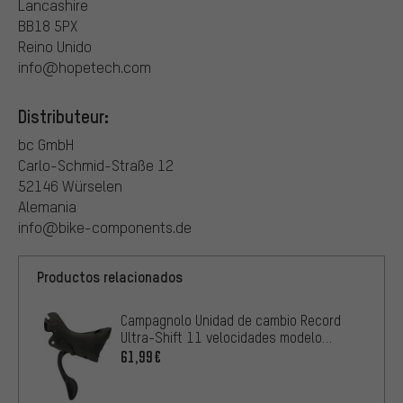
Lancashire
BB18 5PX
Reino Unido
info@hopetech.com
Distributeur:
bc GmbH
Carlo-Schmid-Straße 12
52146 Würselen
Alemania
info@bike-components.de
Productos relacionados
Campagnolo Unidad de cambio Record
Ultra-Shift 11 velocidades modelo
2009-2014
61,99€