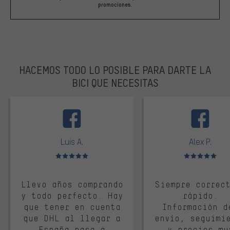
promociones.
HACEMOS TODO LO POSIBLE PARA DARTE LA
BICI QUE NECESITAS
facebook
Luis A.
Alex P.
Valoración media: 5 de 5
Valoración media: 
Llevo años comprando
Siempre correc
y todo perfecto. Hay
rápido.
que tener en cuenta
Información d
que DHL al llegar a
envío, seguimi
España pasa a
y precios mu