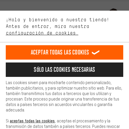
Mejor rendimiento
Estamos interesados en lo que buscas y necesitas en nuestra
Permítenos asesorarte
¡Hola y bienvenido a nuestra tienda!
tienda. Con las cookies de rendimiento, puedes influir en la mejora
de nuestro sitio web y nuestra oferta de la tienda con tu
Antes de entrar, mira nuestra
comportamiento de compra.
configuración de cookies.
Llamada Programada
Más confort
Formulario de contacto
Haga que su experiencia de compra sea más cómoda. Con las
Aceptar todas las cookies
cookies de comodidad, creamos enlaces a plataformas de redes
sociales. Esto nos permite proporcionarle más contenido e
Nuestra política de privacidad
información útiles. Además, tiene la opción de utilizar servicios
Idioma"
Sólo las cookies necesarias
adicionales que le ayudarán a encontrar los productos adecuados.
Por ejemplo, ofrecemos una función de chat para responder a las
ES
EN
DE
FR
preguntas de forma rápida y sencilla.
español
english
Deutsch
français
Las cookies sirven para mostrarte contenido personalizado,
también publicitarios, y para optimizar nuestro sitio web. Para ello,
Básica
también transmitimos tus datos a terceros que los utilizan y
Las cookies básicas aseguran que puedas usar nuestro sitio web.
procesan. Este proceso puede originar una transferencia de tus
RESCINDIR EL CONTRATO
Comunidad de Aquisgrán
Programa de afiliados
datos a países terceros sin acuerdos vinculantes o garantía
adecuada.
Aviso Legal
Protección de datos
Condiciones Generales
aceptas todas las cookies
Si
, aceptas el procesamiento y la
Plataforma de reportes
Reciclaje de baterias
transmisión de datos también a países terceros. Puedes revocar