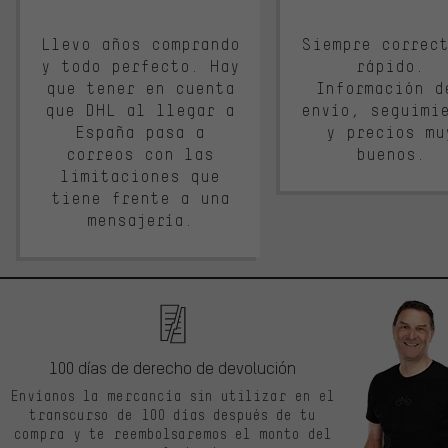
Llevo años comprando
Siempre correc
y todo perfecto. Hay
rápido.
que tener en cuenta
Información d
que DHL al llegar a
envío, seguimi
España pasa a
y precios mu
correos con las
buenos.
limitaciones que
tiene frente a una
mensajería.
100 días de derecho de devolución
Envíanos la mercancía sin utilizar en el
transcurso de 100 días después de tu
compra y te reembolsaremos el monto del