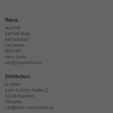
Marca:
Hope Mill
Calf Hall Road
Barnoldswick
Lancashire
BB18 5PX
Reino Unido
info@hopetech.com
Distributeur:
bc GmbH
Carlo-Schmid-Straße 12
52146 Würselen
Alemania
info@bike-components.de