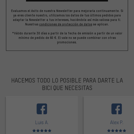
Evaluamos el éxito de nuestra Newsletter para mejorarla continuamente. Si
ya eres cliente nuestro, utilizamos los datos de tus últimos pedidos para
adaptar la Newsletter a tus intereses, haciéndola así más valiosa para ti.
Nuestras
condiciones de protección de datos
se aplican.
*Válido durante 30 días a partir de la fecha de emisión a partir de un valor
mínimo de pedido de 60 €. El vale no se puede combinar con otras
promociones.
HACEMOS TODO LO POSIBLE PARA DARTE LA
BICI QUE NECESITAS
facebook
Luis A.
Alex P.
Valoración media: 5 de 5
Valoración media: 