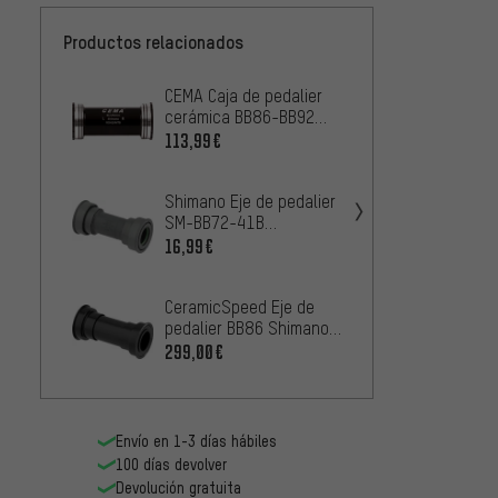
Productos relacionados
CEMA Caja de pedalier
Hope E
cerámica BB86-BB92
Pressf
para Shimano
inoxid
113,99€
1
DESDE
Shimano Eje de pedalier
Acros 
SM-BB72-41B
Pressf
Hollowtech II Pressfit
41 x 
16,99€
63,99
41 x 86,5 mm
CeramicSpeed Eje de
Shiman
pedalier BB86 Shimano
SM-BB
Coated 41 x 86,5 mm
Hollow
299,00€
16,99
41 x 
Envío en 1-3 días hábiles
100 días devolver
Devolución gratuita