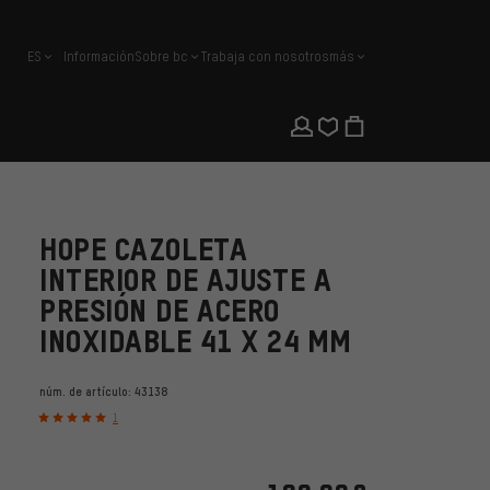
ES
Información
Sobre bc
Trabaja con nosotros
más
español
HOPE CAZOLETA
INTERIOR DE AJUSTE A
PRESIÓN DE ACERO
INOXIDABLE 41 X 24 MM
núm. de artículo:
43138
1