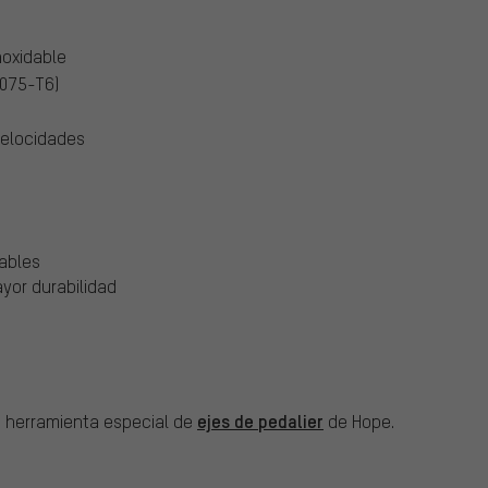
noxidable
7075-T6)
velocidades
ables
yor durabilidad
ejes de pedalier
na herramienta especial de
de Hope.