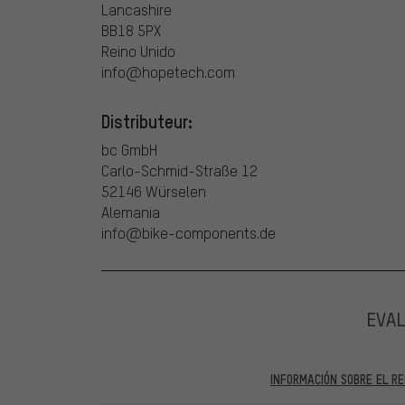
Lancashire
BB18 5PX
Reino Unido
info@hopetech.com
Distributeur:
bc GmbH
Carlo-Schmid-Straße 12
52146 Würselen
Alemania
info@bike-components.de
EVA
INFORMACIÓN SOBRE EL RE