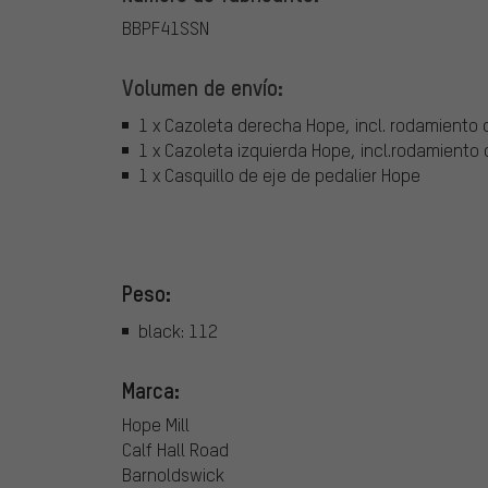
BBPF41SSN
Volumen de envío:
1 x Cazoleta derecha Hope, incl. rodamiento 
1 x Cazoleta izquierda Hope, incl.rodamiento 
1 x Casquillo de eje de pedalier Hope
Peso:
black: 112
Marca:
Hope Mill
Calf Hall Road
Barnoldswick