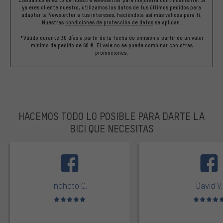
Evaluamos el éxito de nuestra Newsletter para mejorarla continuamente. Si
ya eres cliente nuestro, utilizamos los datos de tus últimos pedidos para
adaptar la Newsletter a tus intereses, haciéndola así más valiosa para ti.
Nuestras
condiciones de protección de datos
se aplican.
*Válido durante 30 días a partir de la fecha de emisión a partir de un valor
mínimo de pedido de 60 €. El vale no se puede combinar con otras
promociones.
HACEMOS TODO LO POSIBLE PARA DARTE LA
BICI QUE NECESITAS
facebook
Inphoto C.
David V.
Valoración media: 5 de 5
Valoración m