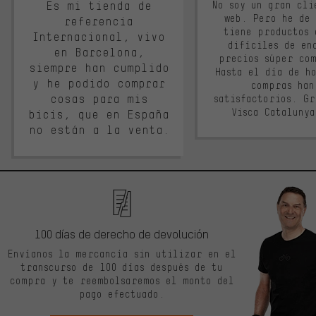
Es mi tienda de
No soy un gran cli
web. Pero he de
referencia
tiene productos 
Internacional, vivo
difíciles de en
en Barcelona,
precios súper co
siempre han cumplido
Hasta el día de ho
y he podido comprar
compras han
cosas para mis
satisfactorios. G
Visca Cataluny
bicis, que en España
no están a la venta.
100 días de derecho de devolución
Envíanos la mercancía sin utilizar en el
transcurso de 100 días después de tu
compra y te reembolsaremos el monto del
pago efectuado.