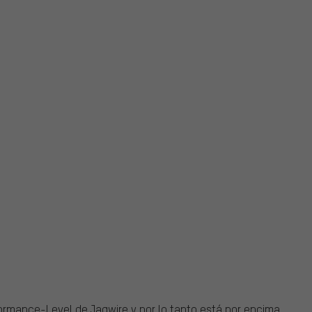
formance-Level de Jagwire y por lo tanto está por encima