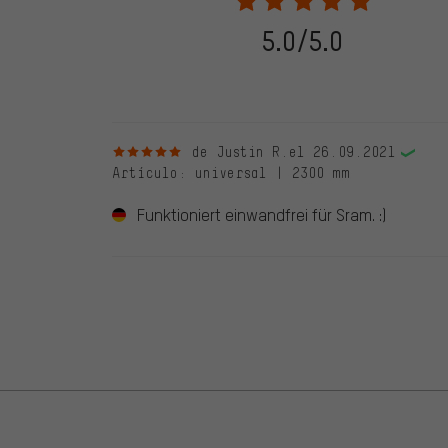
verificadas llevan una marca verde, que se aplica a tod
28. 05. 2022. Se incluyeron también evaluaciones anter
5.0/5.0
evaluado en nuestra tienda. Estos comentarios no llev
debidamente.
5 de 5 estrellas
de Justin R.
el 26.09.2021
Artículo
: universal | 2300 mm
Funktioniert einwandfrei für Sram. :)