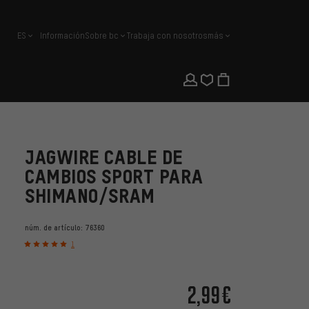
ES
Información
Sobre bc
Trabaja con nosotros
más
español
JAGWIRE CABLE DE
CAMBIOS SPORT PARA
SHIMANO/SRAM
núm. de artículo:
76360
1
2,99€