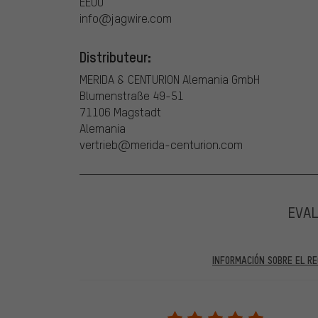
EEUU
info@jagwire.com
Distributeur:
MERIDA & CENTURION Alemania GmbH
Blumenstraße 49-51
71106 Magstadt
Alemania
vertrieb@merida-centurion.com
EVA
INFORMACIÓN SOBRE EL RE
En las evaluaciones publicadas se encuentran anteriores 
2022 solo se publicarán evaluaciones verificadas, lo q
Solo desbloqueamos la evaluación después de comprob