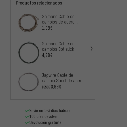
Productos relacionados
Shimano Cable de
Jagwir
cambios de acero
cambio
inoxidable
Shima
1,99€
2,99€
Jagwir
Shimano Cable de
cambio
cambios Optislick
para 
1
4,99€
DESDE
SRAM 
Jagwire Cable de
para T
cambio Sport de acero
6,99€
inoxidable para
3,99€
DESDE
Shimano/SRAM
Envío en 1-3 días hábiles
100 días devolver
Devolución gratuita