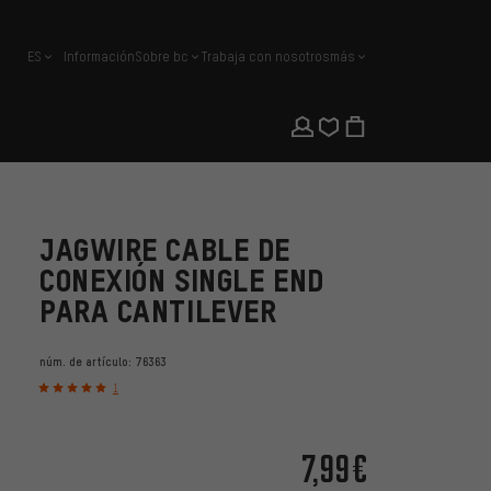
ES
Información
Sobre bc
Trabaja con nosotros
más
español
JAGWIRE CABLE DE
CONEXIÓN SINGLE END
PARA CANTILEVER
núm. de artículo:
76363
1
7,99€