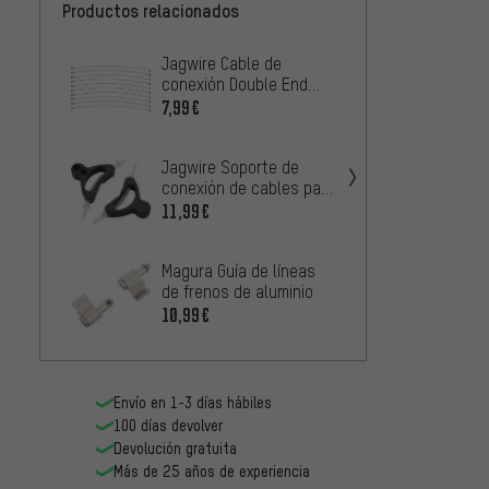
Productos relacionados
Jagwire Cable de
PAUL 
conexión Double End
cable 
para Cantilever
Monke
7,99€
4
DESDE
Jagwire Soporte de
Jagwir
conexión de cables para
Conexi
Cantilever
11,99€
frenos
35,99
Magura Guía de líneas
Jagwir
de frenos de aluminio
Mounta
10,99€
Adapta
1
DESDE
frenos
Envío en 1-3 días hábiles
100 días devolver
Devolución gratuita
Más de 25 años de experiencia