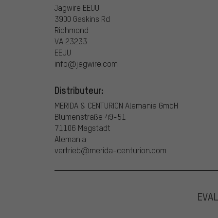
Jagwire EEUU
3900 Gaskins Rd
Richmond
VA 23233
EEUU
info@jagwire.com
Distributeur:
MERIDA & CENTURION Alemania GmbH
Blumenstraße 49-51
71106 Magstadt
Alemania
vertrieb@merida-centurion.com
EVA