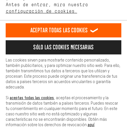
de nuestro sitio web y nuestra oferta de la tienda con tu
Antes de entrar, mira nuestra
ES
EN
DE
FR
comportamiento de compra.
español
english
Deutsch
français
configuración de cookies.
Más confort
Haga que su experiencia de compra sea más cómoda. Con las
RESCINDIR EL CONTRATO
Comunidad de Aquisgrán
Programa de afiliados
Aceptar todas las cookies
cookies de comodidad, creamos enlaces a plataformas de redes
sociales. Esto nos permite proporcionarle más contenido e
Aviso Legal
Protección de datos
Condiciones Generales
información útiles. Además, tiene la opción de utilizar servicios
Sólo las cookies necesarias
adicionales que le ayudarán a encontrar los productos adecuados.
Plataforma de reportes
Reciclaje de baterias
Por ejemplo, ofrecemos una función de chat para responder a las
preguntas de forma rápida y sencilla.
Configuración de las cookies
Ajusta el contraste
Las cookies sirven para mostrarte contenido personalizado,
también publicitarios, y para optimizar nuestro sitio web. Para ello,
Básica
Todos los precios indicados son en euros e sin MwSt, más
también transmitimos tus datos a terceros que los utilizan y
Las cookies básicas aseguran que puedas usar nuestro sitio web.
procesan. Este proceso puede originar una transferencia de tus
gastos de envío
Estados Unidos
a
.
datos a países terceros sin acuerdos vinculantes o garantía
adecuada.
aceptas todas las cookies
Si
, aceptas el procesamiento y la
transmisión de datos también a países terceros. Puedes revocar
tu consentimiento en cualquier momento para el futuro. En este
caso nuestro sitio web no está optimizado y algunas
características no se encontrarán disponibles. Obtén más
aquí
información sobre los derechos de revocación
.