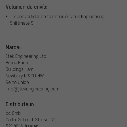
Volumen de envío:
1 x Convertidor de transmisión Jtek Engineering
Shiftmate 5
Marca:
Jtek Engineering Ltd
Brook Farm
Buildings Ham
Newbury RG20 0HW
Reino Unido
info@jtekengineering.com
Distributeur:
bc GmbH
Carlo-Schmid-Straße 12
52146 Würselen