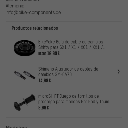
Alemania
info@bike-components.de
Productos relacionados
BikeYoke Guía de cable de cambios
Shifty para GX1 / X1 / X01 / XX1 /
Eagle
16,99€
DESDE
Shimano Ajustador de cables de
cambios SM-CA70
14,99€
microSHIFT Juego de tornillos de
precarga para mandos Bar End y Thumb
Shifter
8,99€
Modelos: