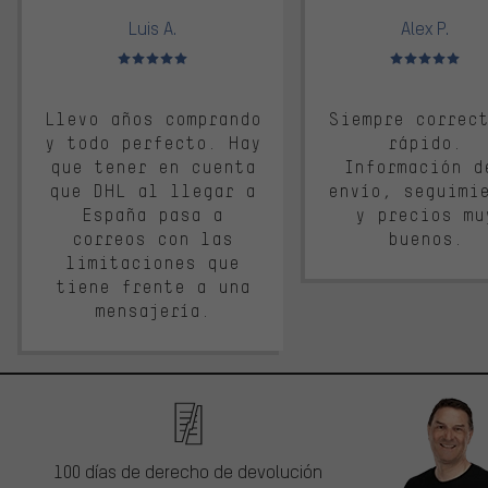
Luis A.
Alex P.
Valoración media: 5 de 5
Valoración media: 
Llevo años comprando
Siempre correc
y todo perfecto. Hay
rápido.
que tener en cuenta
Información d
que DHL al llegar a
envío, seguimi
España pasa a
y precios mu
correos con las
buenos.
limitaciones que
tiene frente a una
mensajería.
100 días de derecho de devolución