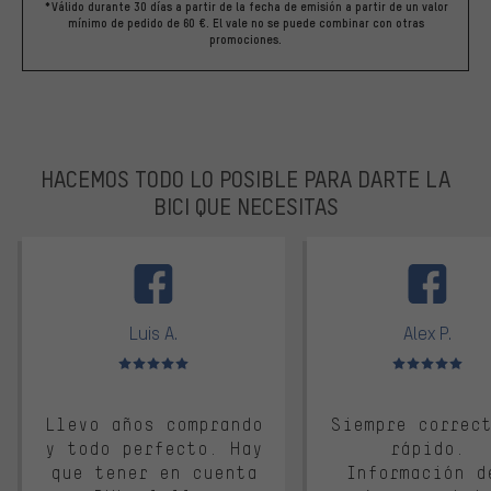
*Válido durante 30 días a partir de la fecha de emisión a partir de un valor
mínimo de pedido de 60 €. El vale no se puede combinar con otras
promociones.
HACEMOS TODO LO POSIBLE PARA DARTE LA
BICI QUE NECESITAS
facebook
Luis A.
Alex P.
Valoración media: 5 de 5
Valoración media: 
Llevo años comprando
Siempre correc
y todo perfecto. Hay
rápido.
que tener en cuenta
Información d