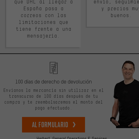
que DHL al llegar a
envío, seguimi
España pasa a
y precios mu
correos con las
buenos.
limitaciones que
tiene frente a una
mensajería.
100 días de derecho de devolución
Envíanos la mercancía sin utilizar en el
transcurso de 100 días después de tu
compra y te reembolsaremos el monto del
pago efectuado.
Al formulario
Herbert,
General Operations & Services