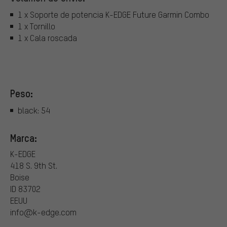
1 x Soporte de potencia K-EDGE Future Garmin Combo
1 x Tornillo
1 x Cala roscada
Peso:
black: 54
Marca:
K-EDGE
418 S. 9th St.
Boise
ID 83702
EEUU
info@k-edge.com