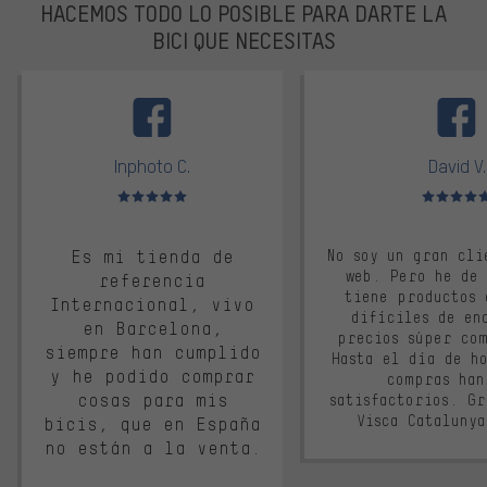
HACEMOS TODO LO POSIBLE PARA DARTE LA
BICI QUE NECESITAS
facebook
Inphoto C.
David V.
Valoración media: 5 de 5
Valoración m
Es mi tienda de
No soy un gran cli
web. Pero he de
referencia
tiene productos 
Internacional, vivo
difíciles de en
en Barcelona,
precios súper co
siempre han cumplido
Hasta el día de ho
y he podido comprar
compras han
cosas para mis
satisfactorios. G
Visca Cataluny
bicis, que en España
no están a la venta.