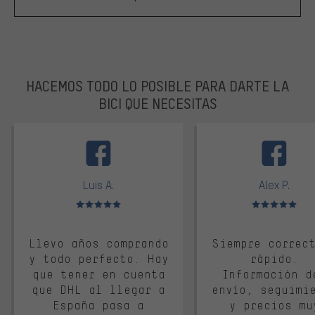
HACEMOS TODO LO POSIBLE PARA DARTE LA
BICI QUE NECESITAS
facebook
Luis A.
Alex P.
Valoración media: 5 de 5
Valoración media: 
Llevo años comprando
Siempre correc
y todo perfecto. Hay
rápido.
que tener en cuenta
Información d
que DHL al llegar a
envío, seguimi
España pasa a
y precios mu