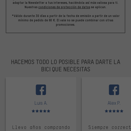
adaptar la Newsletter a tus intereses, haciéndola así más valiosa para ti.
Nuestras
condiciones de protección de datos
se aplican.
*Válido durante 30 días a partir de la fecha de emisión a partir de un valor
mínimo de pedido de 60 €. El vale no se puede combinar con otras
promociones.
HACEMOS TODO LO POSIBLE PARA DARTE LA
BICI QUE NECESITAS
facebook
Luis A.
Alex P.
Valoración media: 5 de 5
Valoración media: 
Llevo años comprando
Siempre correc