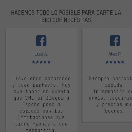
HACEMOS TODO LO POSIBLE PARA DARTE LA
BICI QUE NECESITAS
facebook
Luis A.
Alex P.
Valoración media: 5 de 5
Valoración media: 
Llevo años comprando
Siempre correc
y todo perfecto. Hay
rápido.
que tener en cuenta
Información d
que DHL al llegar a
envío, seguimi
España pasa a
y precios mu
correos con las
buenos.
limitaciones que
tiene frente a una
mensajería.