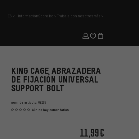
ES
Información
Sobre bc
Trabaja con nosotros
más
español
KING CAGE ABRAZADERA
DE FIJACIÓN UNIVERSAL
SUPPORT BOLT
núm. de artículo:
69265
Aún no hay comentarios
11,99€