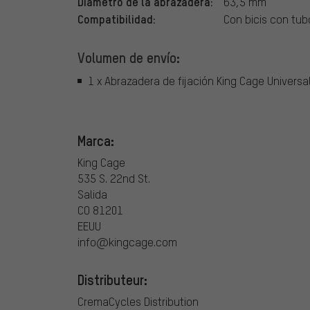
Diámetro de la abrazadera:
63,5 mm
Compatibilidad:
Con bicis con tu
Volumen de envío:
1 x Abrazadera de fijación King Cage Universal 
Marca:
King Cage
535 S. 22nd St.
Salida
CO 81201
EEUU
info@kingcage.com
Distributeur:
CremaCycles Distribution