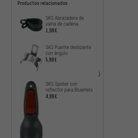
Productos relacionados
SKS Abrazadera de
SKS Sp
vaina de cadena
4,99€
1,99€
SKS Sp
SKS Puente deslizante
Blueme
con ángulo
4,99€
5,99€
Pletsc
sopor
SKS Spoiler con
2,99€
reflector para Bluemels
4,99€