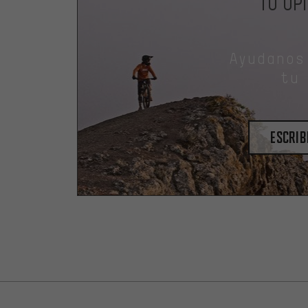
TU OP
Ayudanos
tu
escrib