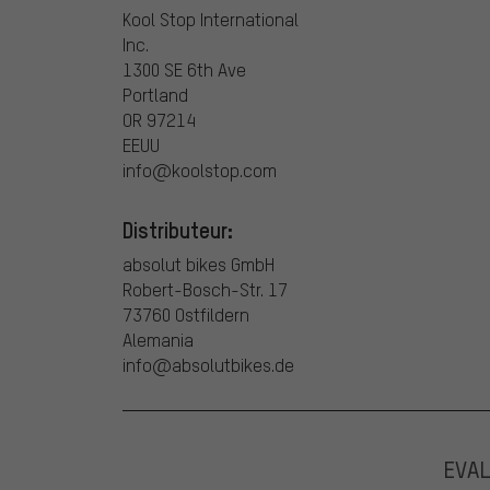
Kool Stop International
Inc.
1300 SE 6th Ave
Portland
OR 97214
EEUU
info@koolstop.com
Distributeur:
absolut bikes GmbH
Robert-Bosch-Str. 17
73760 Ostfildern
Alemania
info@absolutbikes.de
EVA