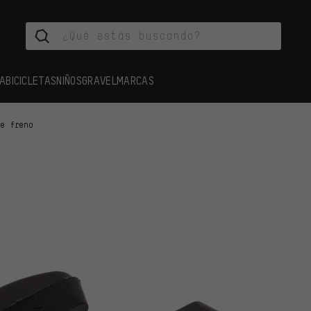
A
BICICLETAS
NIÑOS
GRAVEL
MARCAS
de freno