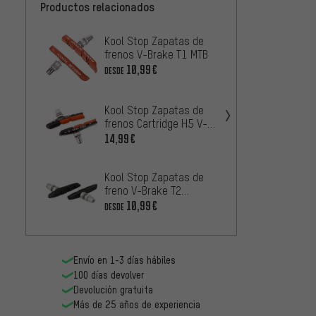
Productos relacionados
Kool Stop Zapatas de
Swiss
frenos V-Brake T1 MTB
frenos
RxPlus
10,99€
16,99
DESDE
Kool S
Kool Stop Zapatas de
frenos
frenos Cartridge H5 V-
Dura 2 
18,99
Brake
14,99€
Shima
Kool Stop Zapatas de
frenos
freno V-Brake T2
Tiagra
14,99
Thinline
10,99€
DESDE
5 par
Envío en 1-3 días hábiles
100 días devolver
Devolución gratuita
Más de 25 años de experiencia