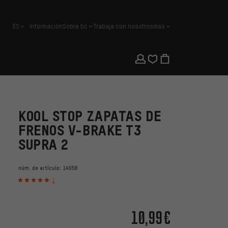
ES
Información
Sobre bc
Trabaja con nosotros
más
español
KOOL STOP ZAPATAS DE
FRENOS V-BRAKE T3
SUPRA 2
núm. de artículo:
14058
1
10,99€