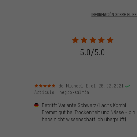
INFORMACIÓN SOBRE EL RE
En las evaluaciones publicadas se encuentran anteriores 
2022 solo se publicarán evaluaciones verificadas, lo q
Solo desbloqueamos la evaluación después de comprob
verificadas llevan una marca verde, que se aplica a tod
28. 05. 2022. Se incluyeron también evaluaciones anter
5.0/5.0
evaluado en nuestra tienda. Estos comentarios no llev
debidamente.
5 de 5 estrellas
de Michael E.
el 28.02.2021
Artículo
: negro-salmón
Betrifft Variante Schwarz/Lachs Kombi
Bremst gut bei Trockenheit und Nässe - bin 
habs nicht wissenschaftlich überprüft)