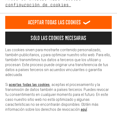
ES
EN
DE
FR
comportamiento de compra.
español
english
Deutsch
français
configuración de cookies.
Más confort
Haga que su experiencia de compra sea más cómoda. Con las
RESCINDIR EL CONTRATO
Comunidad de Aquisgrán
Programa de afiliados
Aceptar todas las cookies
cookies de comodidad, creamos enlaces a plataformas de redes
sociales. Esto nos permite proporcionarle más contenido e
Aviso Legal
Protección de datos
Condiciones Generales
información útiles. Además, tiene la opción de utilizar servicios
Sólo las cookies necesarias
adicionales que le ayudarán a encontrar los productos adecuados.
Plataforma de reportes
Reciclaje de baterias
Por ejemplo, ofrecemos una función de chat para responder a las
preguntas de forma rápida y sencilla.
Las cookies sirven para mostrarte contenido personalizado,
Configuración de las cookies
Ajusta el contraste
también publicitarios, y para optimizar nuestro sitio web. Para ello,
Básica
también transmitimos tus datos a terceros que los utilizan y
Todos los precios indicados son en euros e sin MwSt, más
Las cookies básicas aseguran que puedas usar nuestro sitio web.
procesan. Este proceso puede originar una transferencia de tus
gastos de envío
Estados Unidos
a
.
datos a países terceros sin acuerdos vinculantes o garantía
adecuada.
aceptas todas las cookies
Si
, aceptas el procesamiento y la
transmisión de datos también a países terceros. Puedes revocar
tu consentimiento en cualquier momento para el futuro. En este
caso nuestro sitio web no está optimizado y algunas
características no se encontrarán disponibles. Obtén más
aquí
información sobre los derechos de revocación
.