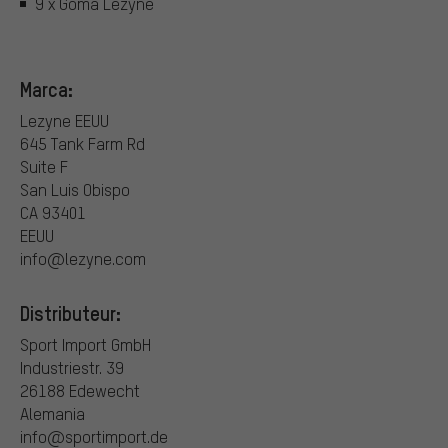
9 x Goma Lezyne
Marca:
Lezyne EEUU
645 Tank Farm Rd
Suite F
San Luis Obispo
CA 93401
EEUU
info@lezyne.com
Distributeur:
Sport Import GmbH
Industriestr. 39
26188 Edewecht
Alemania
info@sportimport.de