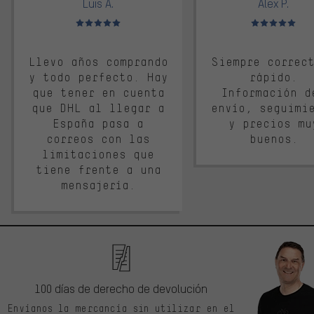
Luis A.
Alex P.
Valoración media: 5 de 5
Valoración media: 
Llevo años comprando
Siempre correc
y todo perfecto. Hay
rápido.
que tener en cuenta
Información d
que DHL al llegar a
envío, seguimi
España pasa a
y precios mu
correos con las
buenos.
limitaciones que
tiene frente a una
mensajería.
100 días de derecho de devolución
Envíanos la mercancía sin utilizar en el