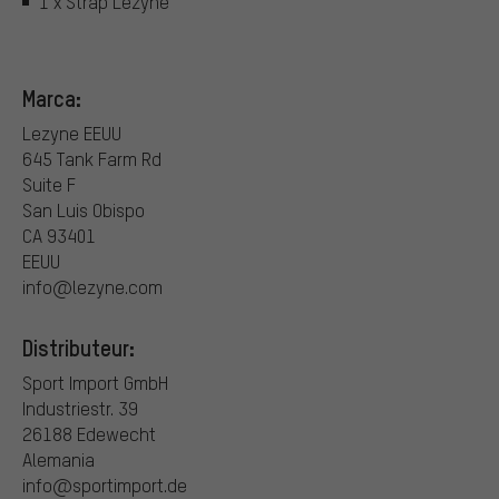
1 x Strap Lezyne
Marca:
Lezyne EEUU
645 Tank Farm Rd
Suite F
San Luis Obispo
CA 93401
EEUU
info@lezyne.com
Distributeur:
Sport Import GmbH
Industriestr. 39
26188 Edewecht
Alemania
info@sportimport.de