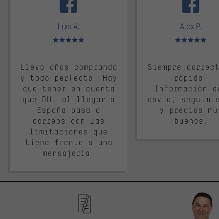
Luis A.
Alex P.
Valoración media: 5 de 5
Valoración media: 
Llevo años comprando
Siempre correc
y todo perfecto. Hay
rápido.
que tener en cuenta
Información d
que DHL al llegar a
envío, seguimi
España pasa a
y precios mu
correos con las
buenos.
limitaciones que
tiene frente a una
mensajería.