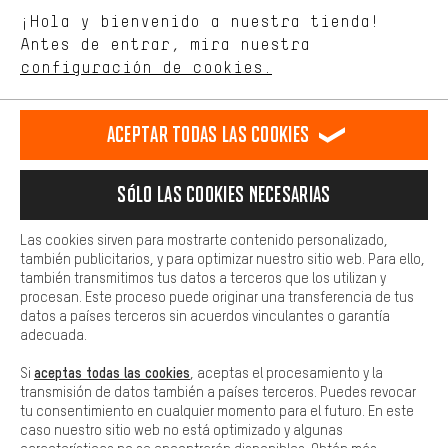
Estamos interesados en lo que buscas y necesitas en nuestra
Idioma"
¡Hola y bienvenido a nuestra tienda!
tienda. Con las cookies de rendimiento, puedes influir en la mejora
de nuestro sitio web y nuestra oferta de la tienda con tu
Antes de entrar, mira nuestra
ES
EN
DE
FR
comportamiento de compra.
español
english
Deutsch
français
configuración de cookies.
Más confort
Haga que su experiencia de compra sea más cómoda. Con las
RESCINDIR EL CONTRATO
Comunidad de Aquisgrán
Programa de afiliados
Aceptar todas las cookies
cookies de comodidad, creamos enlaces a plataformas de redes
sociales. Esto nos permite proporcionarle más contenido e
Aviso Legal
Protección de datos
Condiciones Generales
información útiles. Además, tiene la opción de utilizar servicios
Sólo las cookies necesarias
adicionales que le ayudarán a encontrar los productos adecuados.
Plataforma de reportes
Reciclaje de baterias
Por ejemplo, ofrecemos una función de chat para responder a las
preguntas de forma rápida y sencilla.
Configuración de las cookies
Ajusta el contraste
Las cookies sirven para mostrarte contenido personalizado,
también publicitarios, y para optimizar nuestro sitio web. Para ello,
Básica
Todos los precios indicados son en euros e sin MwSt, más
también transmitimos tus datos a terceros que los utilizan y
Las cookies básicas aseguran que puedas usar nuestro sitio web.
procesan. Este proceso puede originar una transferencia de tus
gastos de envío
Estados Unidos
a
.
datos a países terceros sin acuerdos vinculantes o garantía
adecuada.
aceptas todas las cookies
Si
, aceptas el procesamiento y la
transmisión de datos también a países terceros. Puedes revocar
tu consentimiento en cualquier momento para el futuro. En este
caso nuestro sitio web no está optimizado y algunas