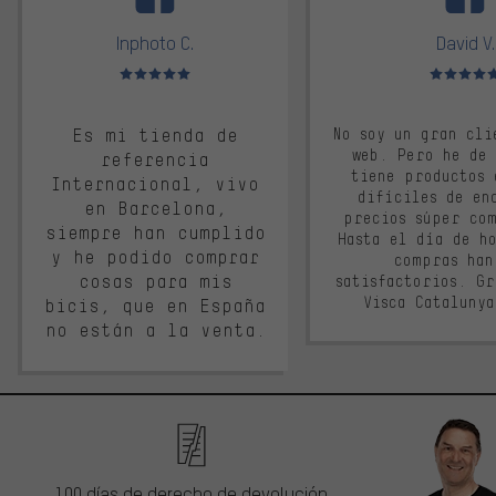
Inphoto C.
David V.
Valoración media: 5 de 5
Valoración m
Es mi tienda de
No soy un gran cli
web. Pero he de
referencia
tiene productos 
Internacional, vivo
difíciles de en
en Barcelona,
precios súper co
siempre han cumplido
Hasta el día de ho
y he podido comprar
compras han
cosas para mis
satisfactorios. G
Visca Cataluny
bicis, que en España
no están a la venta.
100 días de derecho de devolución