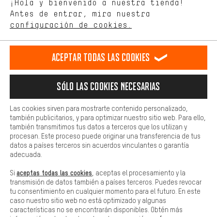
¡Hola y bienvenido a nuestra tienda!
tienda. Con las cookies de rendimiento, puedes influir en la mejora
de nuestro sitio web y nuestra oferta de la tienda con tu
Antes de entrar, mira nuestra
ES
EN
DE
FR
comportamiento de compra.
español
english
Deutsch
français
configuración de cookies.
Más confort
Haga que su experiencia de compra sea más cómoda. Con las
RESCINDIR EL CONTRATO
Comunidad de Aquisgrán
Programa de afiliados
Aceptar todas las cookies
cookies de comodidad, creamos enlaces a plataformas de redes
sociales. Esto nos permite proporcionarle más contenido e
Aviso Legal
Protección de datos
Condiciones Generales
información útiles. Además, tiene la opción de utilizar servicios
Sólo las cookies necesarias
adicionales que le ayudarán a encontrar los productos adecuados.
Plataforma de reportes
Reciclaje de baterias
Por ejemplo, ofrecemos una función de chat para responder a las
preguntas de forma rápida y sencilla.
Las cookies sirven para mostrarte contenido personalizado,
Configuración de las cookies
Ajusta el contraste
también publicitarios, y para optimizar nuestro sitio web. Para ello,
Básica
también transmitimos tus datos a terceros que los utilizan y
Todos los precios indicados son en euros e sin MwSt, más
Las cookies básicas aseguran que puedas usar nuestro sitio web.
procesan. Este proceso puede originar una transferencia de tus
gastos de envío
Estados Unidos
a
.
datos a países terceros sin acuerdos vinculantes o garantía
adecuada.
aceptas todas las cookies
Si
, aceptas el procesamiento y la
transmisión de datos también a países terceros. Puedes revocar
tu consentimiento en cualquier momento para el futuro. En este
caso nuestro sitio web no está optimizado y algunas
características no se encontrarán disponibles. Obtén más