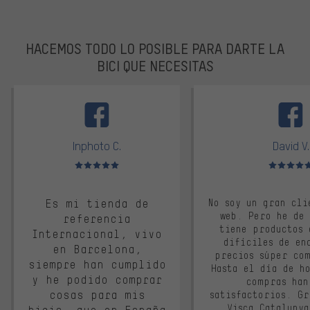
HACEMOS TODO LO POSIBLE PARA DARTE LA
BICI QUE NECESITAS
facebook
Inphoto C.
David V.
Valoración media: 5 de 5
Valoración m
Es mi tienda de
No soy un gran cli
web. Pero he de
referencia
tiene productos 
Internacional, vivo
difíciles de en
en Barcelona,
precios súper co
siempre han cumplido
Hasta el día de ho
y he podido comprar
compras han
cosas para mis
satisfactorios. G
Visca Cataluny