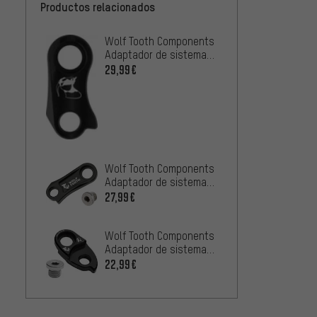
Productos relacionados
Wolf Tooth Components
Adaptador de sistema
de cambios GoatLink
29,99€
Wolf Tooth Components
Adaptador de sistema
de cambios RoadLink DM
27,99€
Wolf Tooth Components
Adaptador de sistema
de cambios RoadLink
22,99€