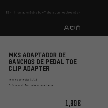
ES
Información
Sobre bc
Trabaja con nosotros
más
español
MKS ADAPTADOR DE
GANCHOS DE PEDAL TOE
CLIP ADAPTER
núm. de artículo:
71418
Aún no hay comentarios
1,99€