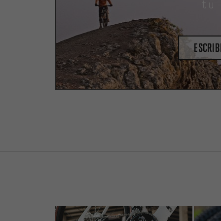
tu
escrib