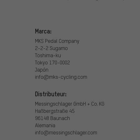
Marca:
MKS Pedal Company
2-2-2 Sugamo
Toshima-ku
Tokyo 170-0002
Japón
info@mks-cycling.com
Distributeur:
Messingschlager GmbH + Co. KG
Haßbergstraße 45
96148 Baunach
Alemania
info@messingschlager.com