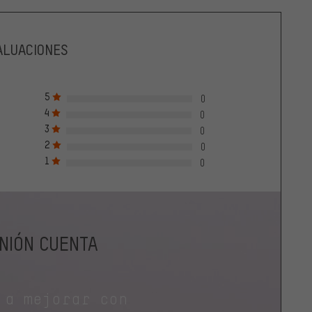
ALUACIONES
5
0
4
0
3
0
2
0
1
0
INIÓN CUENTA
 a mejorar con