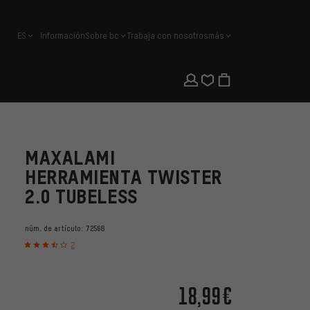
ES
Información
Sobre bc
Trabaja con nosotros
más
español
MAXALAMI
HERRAMIENTA TWISTER
2.0 TUBELESS
núm. de artículo:
72568
2
18,99€