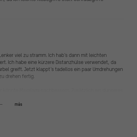
Lenker viel zu stramm. Ich hab’s dann mit leichten
rt. Ich habe eine kürzere Distanzhülse verwendet, da
rbel greift. Jetzt klappt’s tadellos ein paar Umdrehungen
u drehen fertig.
er könnte Maxalami nachbessern. Zusätzlich ein dünneres
lfte reduzierte Distanzhülse für DUB Kurbeln.
más