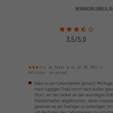
INFORMACIÓN SOBRE EL RE
En las evaluaciones publicadas se encuentran anteriores 
2022 solo se publicarán evaluaciones verificadas, lo q
Solo desbloqueamos la evaluación después de comprob
verificadas llevan una marca verde, que se aplica a tod
28. 05. 2022. Se incluyeron también evaluaciones anter
3.5/5.0
evaluado en nuestra tienda. Estos comentarios no llev
debidamente.
3 de 5 estrellas
de Peter W.
el 02.08.2021
Artículo
: universal
Habe es am Carbonlenker genutzt. Montag
nach ruppigen Trails leicht nach Außen gek
Sturz, wo der Lenker an den wurzeligen Erdb
Plastikstopfen abgebrochen, daher irrepara
gewesen es am Tretlager zu befestigen. Ic
um die Enden des Carbonlenkers zu schützen,