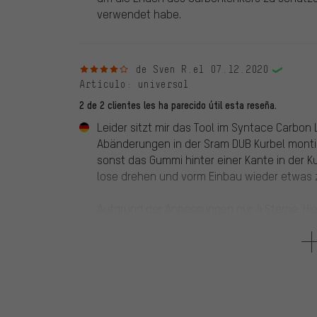
verwendet habe.
4 de 5 estrellas
de Sven R.
el 07.12.2020
Artículo
: universal
2 de 2 clientes les ha parecido útil esta reseña.
Leider sitzt mir das Tool im Syntace Carbon 
Abänderungen in der Sram DUB Kurbel montie
sonst das Gummi hinter einer Kante in der Ku
lose drehen und vorm Einbau wieder etwas z
Aufgrund der Anpassungen nur 4 Sterne. Hi
Gummi für Carbonlenker + ca. eine um die Hä
Ansonsten qualitativ gut verarbeitet!