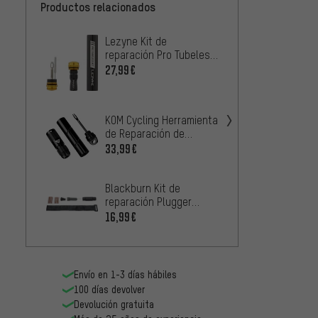
Productos relacionados
Lezyne Kit de
BBB Se
reparación Pro Tubeless
Punctu
Kit
185 T
27,99€
14,99
Topea
KOM Cycling Herramienta
repara
de Reparación de
TubiCa
14,99
Neumáticos PRO
33,99€
MaXal
Blackburn Kit de
repara
reparación Plugger
Tubel
10,99
Tubeless Tire
16,99€
Envío en 1-3 días hábiles
100 días devolver
Devolución gratuita