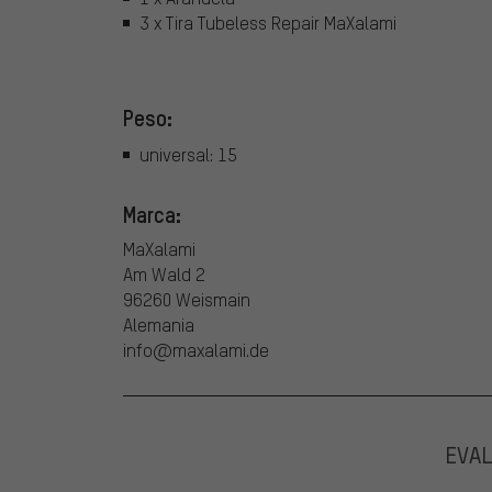
3 x Tira Tubeless Repair MaXalami
Peso:
universal: 15
Marca:
MaXalami
Am Wald 2
96260 Weismain
Alemania
info@maxalami.de
EVA