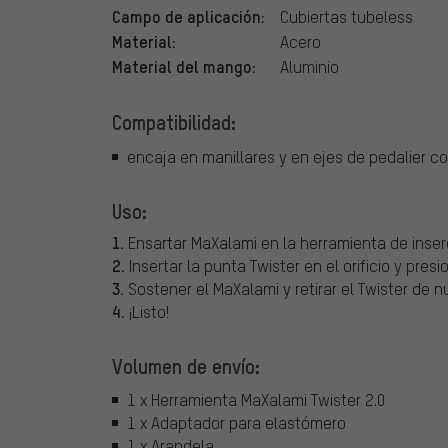
Campo de aplicación:
Cubiertas tubeless
Material:
Acero
Material del mango:
Aluminio
Compatibilidad:
encaja en manillares y en ejes de pedalier c
Uso:
1.
Ensartar MaXalami en la herramienta de inser
2.
Insertar la punta Twister en el orificio y pre
3.
Sostener el MaXalami y retirar el Twister de 
4.
¡Listo!
Volumen de envío:
1 x Herramienta MaXalami Twister 2.0
1 x Adaptador para elastómero
1 x Arandela