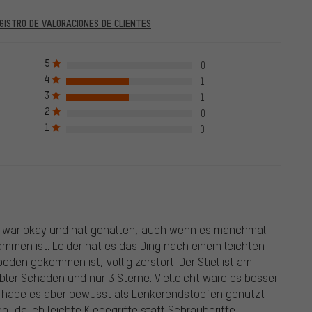
GISTRO DE VALORACIONES DE CLIENTES
al 28. 05. 2022 y posteriores al 28. 05. 2022. A partir del 28. 05.
ue significa que la evaluación debe incluir el número del pedido.
5
0
ar con éxito el número del pedido. Todas las evaluaciones
4
1
as las evaluaciones verificadas hasta el 28. 05. 2022 y desde el
3
1
iores al 28. 05. 2022, de clientes que no compraron el producto
2
0
an la marca verde. Publicamos todas las evaluaciones recibidas
1
0
e war okay und hat gehalten, auch wenn es manchmal
ommen ist. Leider hat es das Ding nach einem leichten
oden gekommen ist, völlig zerstört. Der Stiel ist am
bler Schaden und nur 3 Sterne. Vielleicht wäre es besser
h habe es aber bewusst als Lenkerendstopfen genutzt
 da ich leichte Klebegriffe statt Schraubgriffe