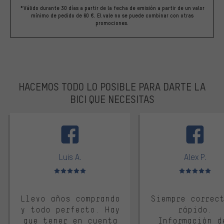
*Válido durante 30 días a partir de la fecha de emisión a partir de un valor
mínimo de pedido de 60 €. El vale no se puede combinar con otras
promociones.
HACEMOS TODO LO POSIBLE PARA DARTE LA
BICI QUE NECESITAS
facebook
Luis A.
Alex P.
Valoración media: 5 de 5
Valoración media: 
Llevo años comprando
Siempre correc
y todo perfecto. Hay
rápido.
que tener en cuenta
Información d