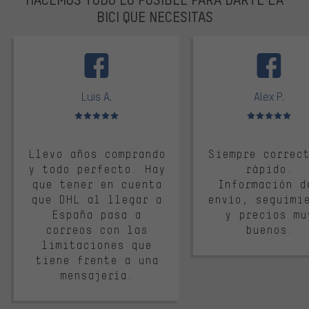
BICI QUE NECESITAS
facebook
Luis A.
Alex P.
Valoración media: 5 de 5
Valoración media: 
Llevo años comprando
Siempre correc
y todo perfecto. Hay
rápido.
que tener en cuenta
Información d
que DHL al llegar a
envío, seguimi
España pasa a
y precios mu
correos con las
buenos.
limitaciones que
tiene frente a una
mensajería.