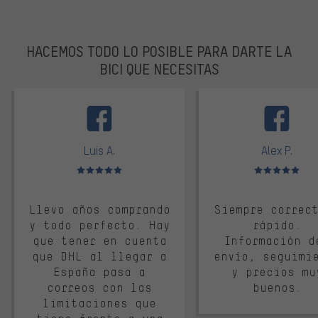
HACEMOS TODO LO POSIBLE PARA DARTE LA
BICI QUE NECESITAS
facebook
Luis A.
Alex P.
Valoración media: 5 de 5
Valoración media: 
Llevo años comprando
Siempre correc
y todo perfecto. Hay
rápido.
que tener en cuenta
Información d
que DHL al llegar a
envío, seguimi
España pasa a
y precios mu
correos con las
buenos.
limitaciones que