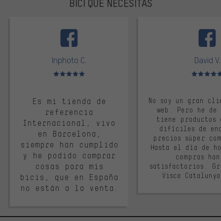
BICI QUE NECESITAS
facebook
Inphoto C.
David V.
Valoración media: 5 de 5
Valoración m
Es mi tienda de
No soy un gran cli
web. Pero he de
referencia
tiene productos 
Internacional, vivo
difíciles de en
en Barcelona,
precios súper co
siempre han cumplido
Hasta el día de ho
y he podido comprar
compras han
cosas para mis
satisfactorios. G
Visca Cataluny
bicis, que en España
no están a la venta.